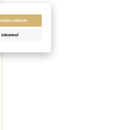
šetkým súhlasím
Odmietnuť