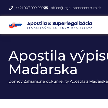
+421 907 999 909
office@legalizacnecentrum.sk
Apostila výpis
Maďarska
Domov
Zahraničné dokumenty
Apostila z Maďarska