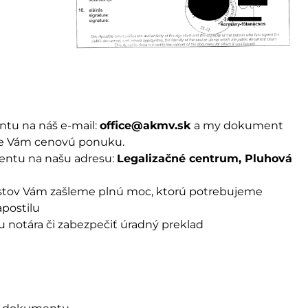
ntu na náš e-mail:
office@akmv.sk
a my dokument
eme Vám cenovú ponuku.
mentu na našu adresu:
Legalizačné centrum, Pluhová
restov Vám zašleme plnú moc, ktorú potrebujeme
apostilu
 notára či zabezpečiť úradný preklad