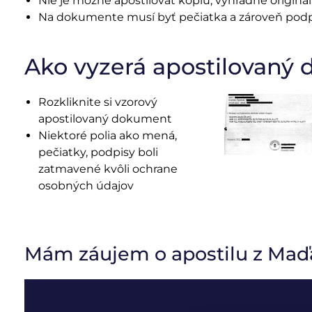
Nie je možné apostilovať kópiu, výhradne origi
Na dokumente musí byť pečiatka a zároveň pod
Ako vyzerá apostilovaný
Rozkliknite si vzorový
apostilovaný dokument
Niektoré polia ako mená,
pečiatky, podpisy boli
zatmavené kvôli ochrane
osobných údajov
Mám záujem o apostilu z Maď