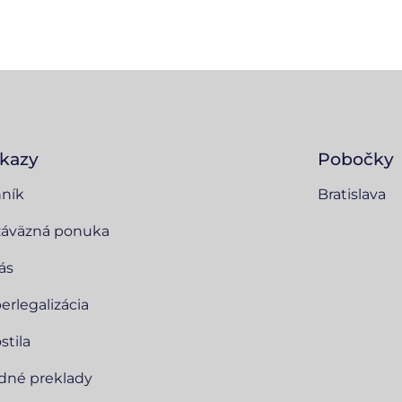
kazy
Pobočky
ník
Bratislava
áväzná ponuka
ás
erlegalizácia
stila
dné preklady