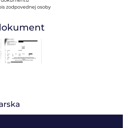
nál dokumentu
pis zodpovednej osoby
 dokument
arska