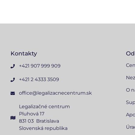
Kontakty
Od
Cen
+421 907 999 909
Nez
+421 2 4333 3509
O n
office@legalizacnecentrum.sk
Sup
Legalizačné centrum
Pluhová 17
Apo
831 03 Bratislava
Úra
Slovenská republika