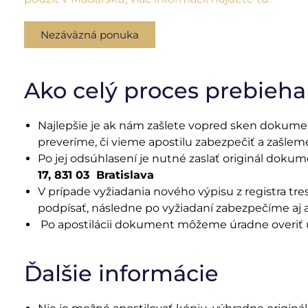
Nezáväzná ponuka
Ako celý proces prebieha
Najlepšie je ak nám zašlete vopred sken dokume
preveríme, či vieme apostilu zabezpečiť a zašl
Po jej odsúhlasení je nutné zaslať originál doku
17, 831 03 Bratislava
V prípade vyžiadania nového výpisu z registra t
podpísať, následne po vyžiadaní zabezpečíme aj 
Po apostilácii dokument môžeme úradne overiť u
Ďalšie informácie