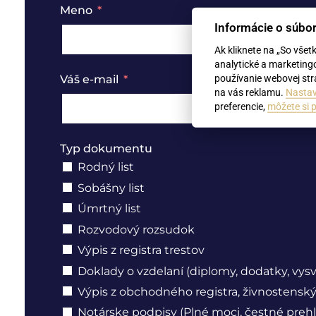
Meno
Informácie o súbo
Ak kliknete na „So všet
analytické a marketing
používanie webovej strá
Váš e-mail
na vás reklamu.
Nastav
preferencie,
môžete si p
Typ dokumentu
Rodný list
Sobášny list
Úmrtný list
Rozvodový rozsudok
Výpis z registra trestov
Doklady o vzdelaní (diplomy, dodatky, vys
Výpis z obchodného registra, živnostenský 
Notárske podpisy (Plné moci, čestné prehl