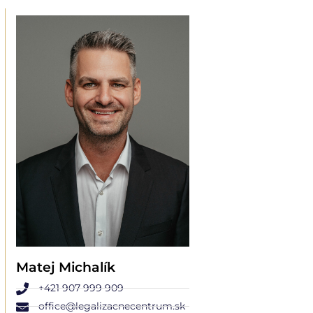
Matej Michalík
+421 907 999 909
office@legalizacnecentrum.sk