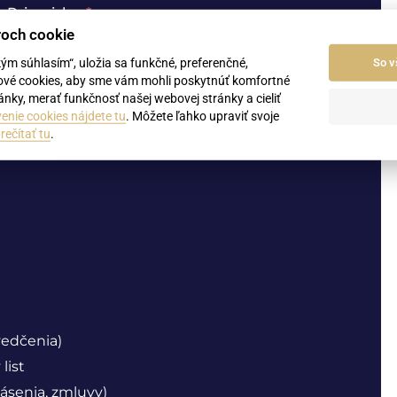
Priezvisko
roch cookie
kým súhlasím“, uložia sa funkčné, preferenčné,
So v
ové cookies, aby sme vám mohli poskytnúť komfortné
nky, merať funkčnosť našej webovej stránky a cieliť
enie cookies nájdete tu
. Môžete ľahko upraviť svoje
rečítať tu
.
vedčenia)
list
ásenia, zmluvy)