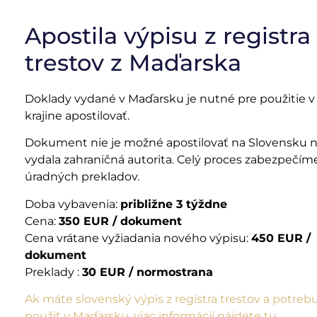
Apostila výpisu z registra
trestov z Maďarska
Doklady vydané v Maďarsku je nutné pre použitie v 
krajine apostilovať.
Dokument nie je možné apostilovať na Slovensku n
vydala zahraničná autorita. Celý proces zabezpečím
úradných prekladov.
Doba vybavenia:
približne 3 týždne
Cena:
350 EUR / dokument
Cena vrátane vyžiadania nového výpisu:
450 EUR /
dokument
Preklady :
30 EUR / normostrana
Ak máte slovenský výpis z registra trestov a potreb
použiť v Maďarsku, viac informácií nájdete tu.