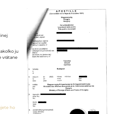
inej
akoľko ju
e vrátane
ujete ho