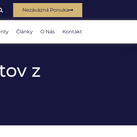
Nezáväzná Ponuka
nty
Články
O Nás
Kontakt
tov z