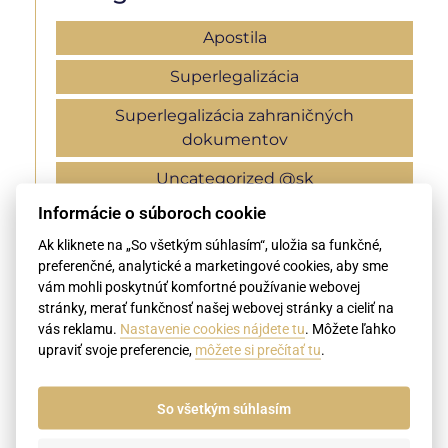
Apostila
Superlegalizácia
Superlegalizácia zahraničných
dokumentov
Uncategorized @sk
Informácie o súboroch cookie
Pôvod dokumentu
Ak kliknete na „So všetkým súhlasím“, uložia sa funkčné,
preferenčné, analytické a marketingové cookies, aby sme
vám mohli poskytnúť komfortné používanie webovej
Apostila Austrália
stránky, merať funkčnosť našej webovej stránky a cieliť na
vás reklamu.
Nastavenie cookies nájdete tu
. Môžete ľahko
Apostila Grécko
upraviť svoje preferencie,
môžete si prečítať tu
.
Apostila Izrael
So všetkým súhlasím
Apostila Kanada