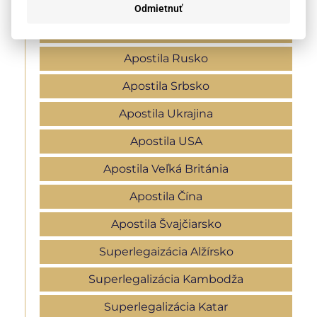
Apostila Maďarsko
Odmietnuť
Apostila Nemecko
Apostila Rusko
Apostila Srbsko
Apostila Ukrajina
Apostila USA
Apostila Veľká Británia
Apostila Čína
Apostila Švajčiarsko
Superlegaizácia Alžírsko
Superlegalizácia Kambodža
Superlegalizácia Katar