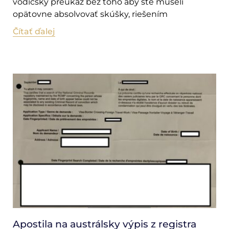
vodičský preukaz bez toho aby ste museli
opätovne absolvovať skúšky, riešením
Čítať ďalej
Apostila na austrálsky výpis z registra