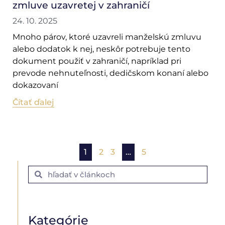
zmluve uzavretej v zahraničí
24. 10. 2025
Mnoho párov, ktoré uzavreli manželskú zmluvu
alebo dodatok k nej, neskôr potrebuje tento
dokument použiť v zahraničí, napríklad pri
prevode nehnuteľnosti, dedičskom konaní alebo
dokazovaní
Čítať ďalej
1
2
3
…
5
Kategórie