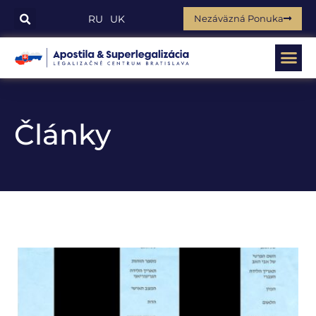
Nezáväzná Ponuka
RU
UK
Články