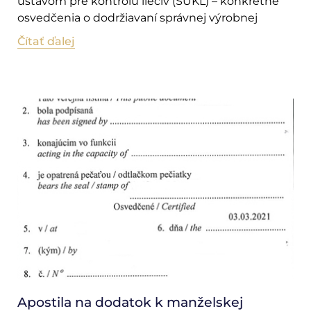
ústavom pre kontrolu liečiv (ŠÚKL) – konkrétne
osvedčenia o dodržiavaní správnej výrobnej
Čítať ďalej
Apostila na dodatok k manželskej