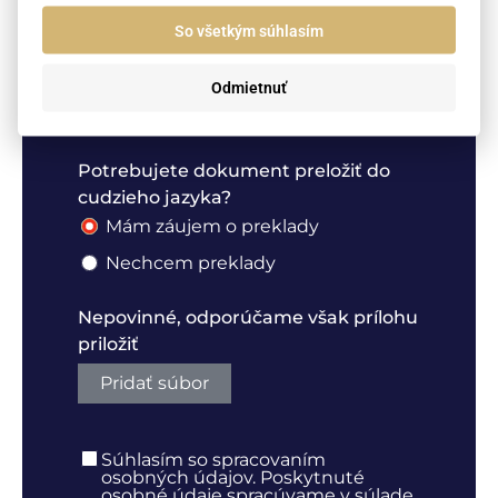
Cieľová krajina - krajina, v ktorej
So všetkým súhlasím
chcete dokument použiť
Slovensko
Odmietnuť
Iné
Potrebujete dokument preložiť do
cudzieho jazyka?
Mám záujem o preklady
Nechcem preklady
Nepovinné, odporúčame však prílohu
priložiť
Pridať súbor
Súhlasím so spracovaním
osobných údajov. Poskytnuté
osobné údaje spracúvame v súlade