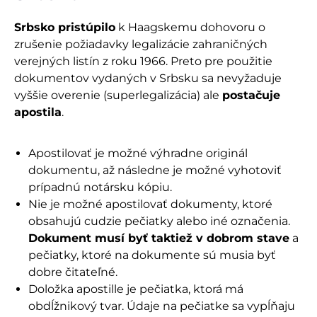
Srbsko pristúpilo
k Haagskemu dohovoru o
zrušenie požiadavky legalizácie zahraničných
verejných listín z roku 1966. Preto pre použitie
dokumentov vydaných v Srbsku sa nevyžaduje
vyššie overenie (superlegalizácia) ale
postačuje
apostila
.
Apostilovať je možné výhradne originál
dokumentu, až následne je možné vyhotoviť
prípadnú notársku kópiu.
Nie je možné apostilovať dokumenty, ktoré
obsahujú cudzie pečiatky alebo iné označenia.
Dokument musí byť taktiež v dobrom stave
a
pečiatky, ktoré na dokumente sú musia byť
dobre čitateľné.
Doložka apostille je pečiatka, ktorá má
obdĺžnikový tvar. Údaje na pečiatke sa vypĺňaju