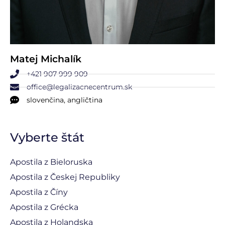
Matej Michalík
+421 907 999 909
office@legalizacnecentrum.sk
slovenčina, angličtina
Vyberte štát
Apostila z Bieloruska
Apostila z Českej Republiky
Apostila z Číny
Apostila z Grécka
Apostila z Holandska