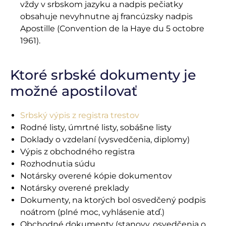
vždy v srbskom jazyku a nadpis pečiatky
obsahuje nevyhnutne aj francúzsky nadpis
Apostille (Convention de la Haye du 5 octobre
1961).
Ktoré srbské dokumenty je
možné apostilovať
Srbský výpis z registra trestov
Rodné listy, úmrtné listy, sobášne listy
Doklady o vzdelaní (vysvedčenia, diplomy)
Výpis z obchodného registra
Rozhodnutia súdu
Notársky overené kópie dokumentov
Notársky overené preklady
Dokumenty, na ktorých bol osvedčený podpis
noátrom (plné moc, vyhlásenie atď.)
Obchodné dokumenty (stanovy, osvedčenia o