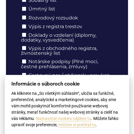
Sobášny list
Úmrtný list
Rozvodový rozsudok
Výpis z registra trestov
Doklady o vzdelaní (diplomy,
dodatky, vysvedčenia)
Výpis z obchodného registra,
živnostenský list
Notárske podpisy (Plné moci,
čestné prehlásenia, zmluvy)
Cestovný pas / občiansky preukaz
Informácie o súboroch cookie
Potvrdenie o daňovej rezidencii
Ak kliknete na „So všetkým súhlasím“, uložia sa funkčné,
Iné (popíšte nižšie)
preferenčné, analytické a marketingové cookies, aby sme
vám mohli poskytnúť komfortné používanie webovej
Pôvod dokumentu - krajina vydania
stránky, merať funkčnosť našej webovej stránky a cieliť na
Srbsko
vás reklamu.
Nastavenie cookies nájdete tu
. Môžete ľahko
upraviť svoje preferencie,
môžete si prečítať tu
.
Iné