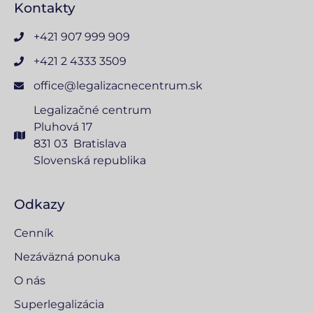
Kontakty
+421 907 999 909
+421 2 4333 3509
office@legalizacnecentrum.sk
Legalizačné centrum
Pluhová 17
831 03 Bratislava
Slovenská republika
Odkazy
Cenník
Nezáväzná ponuka
O nás
Superlegalizácia