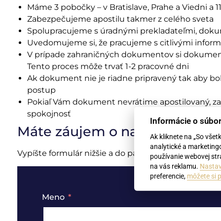
Máme 3 pobočky – v Bratislave, Prahe a Viedni a 1
Zabezpečujeme apostilu takmer z celého sveta
Spolupracujeme s úradnými prekladateľmi, doku
Uvedomujeme si, že pracujeme s citlivými infor
V prípade zahraničných dokumentov si dokument 
Tento proces môže trvať 1-2 pracovné dni
Ak dokument nie je riadne pripravený tak aby bo
postup
Pokiaľ Vám dokument nevrátime apostilovaný, za
spokojnosť
Informácie o súbo
Máte záujem o naše služby?
Ak kliknete na „So všet
analytické a marketing
Vypíšte formulár nižšie a do pár hodín Vám pošle
používanie webovej strá
na vás reklamu.
Nastav
preferencie,
môžete si p
Meno