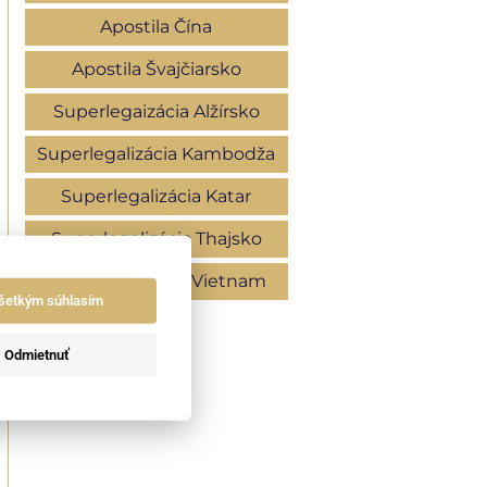
Apostila Čína
Apostila Švajčiarsko
Superlegaizácia Alžírsko
Superlegalizácia Kambodža
Superlegalizácia Katar
Superlegalizácia Thajsko
Superlegalizácia Vietnam
šetkým súhlasím
Odmietnuť