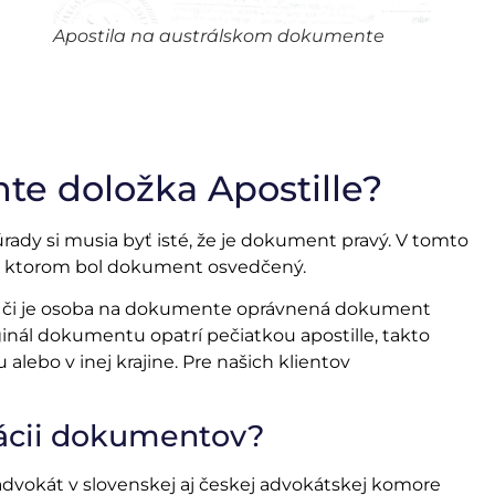
Apostila na austrálskom dokumente
e doložka Apostille?
rady si musia byť isté, že je dokument pravý. V tomto
na ktorom bol dokument osvedčený.
a, či je osoba na dokumente oprávnená dokument
ginál dokumentu opatrí pečiatkou apostille, takto
lebo v inej krajine. Pre našich klientov
izácii dokumentov?
 advokát v slovenskej aj českej advokátskej komore