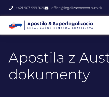
+421 907 999 909
office@legalizacnecentrum.sk
Apostila z Aus
dokumenty