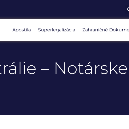
Apostila
Superlegalizácia
Zahraničné Dokume
trálie – Notárske