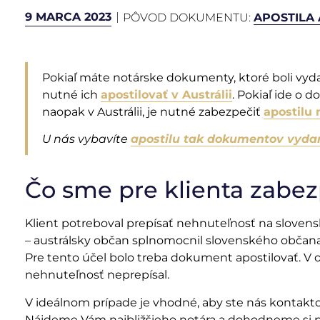
9 MARCA 2023
PÔVOD DOKUMENTU:
APOSTILA 
Pokiaľ máte notárske dokumenty, ktoré boli vydan
nutné ich
apostilovať v Austrálii
. Pokiaľ ide o
naopak v Austrálii, je nutné zabezpečiť
apostilu
U nás vybavíte
apostilu tak dokumentov vyda
Čo sme pre klienta zabez
Klient potreboval prepísať nehnuteľnosť na slovens
– austrálsky občan splnomocnil slovenského občana,
Pre tento účel bolo treba dokument apostilovať. V
nehnuteľnosť neprepísal.
V ideálnom prípade je vhodné, aby ste nás kontaktov
Nájdeme Vám najbližšieho notára a dohodneme si 