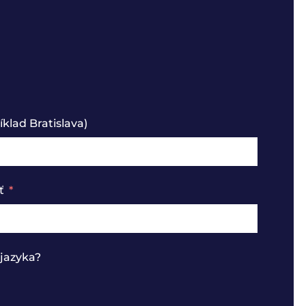
klad Bratislava)
ť
jazyka?