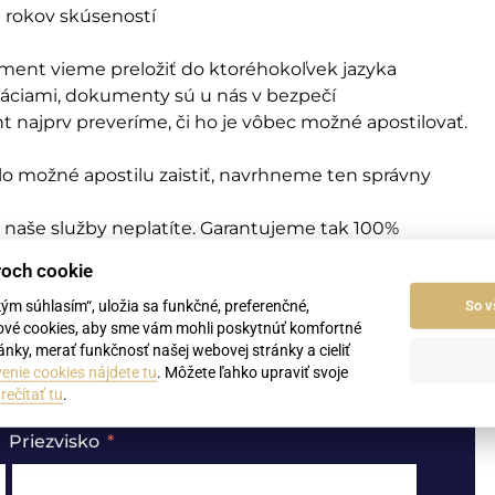
1 rokov skúseností
ment vieme preložiť do ktoréhokoľvek jazyka
máciami, dokumenty sú u nás v bezpečí
najprv preveríme, či ho je vôbec možné apostilovať.
lo možné apostilu zaistiť, navrhneme ten správny
 naše služby neplatíte. Garantujeme tak 100%
roch cookie
kým súhlasím“, uložia sa funkčné, preferenčné,
So v
ové cookies, aby sme vám mohli poskytnúť komfortné
me nezáväznú cenovú ponuku.
nky, merať funkčnosť našej webovej stránky a cieliť
enie cookies nájdete tu
. Môžete ľahko upraviť svoje
rečítať tu
.
Priezvisko