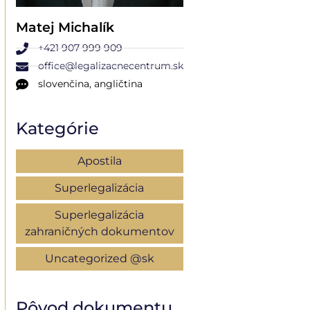
Matej Michalík
+421 907 999 909
office@legalizacnecentrum.sk
slovenčina, angličtina
Kategórie
Apostila
Superlegalizácia
Superlegalizácia
zahraničných dokumentov
Uncategorized @sk
Pôvod dokumentu