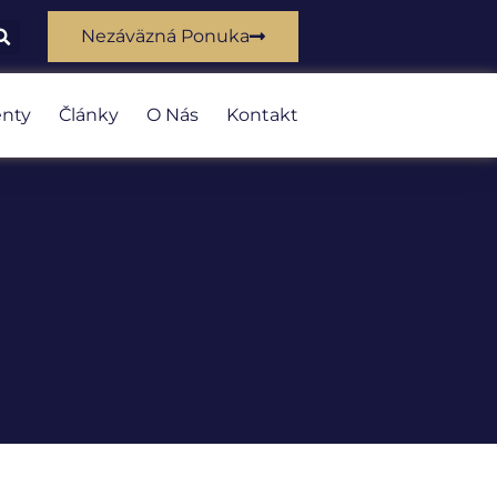
Nezáväzná Ponuka
nty
Články
O Nás
Kontakt