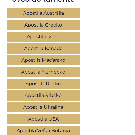
Apostila Austrália
Apostila Grécko
Apostila Izrael
Apostila Kanada
Apostila Maďarsko
Apostila Nemecko
Apostila Rusko
Apostila Srbsko
Apostila Ukrajina
Apostila USA
Apostila Veľká Británia