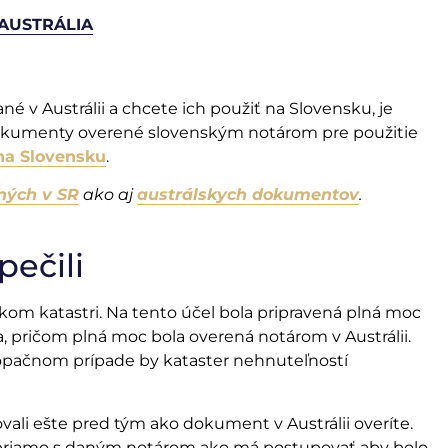
AUSTRÁLIA
é v Austrálii a chcete ich použiť na Slovensku, je
 dokumenty overené slovenským notárom pre použitie
 na Slovensku
.
ných v SR
ako aj
austrálskych dokumentov
.
pečili
kom katastri. Na tento účel bola pripravená plná moc
 pričom plná moc bola overená notárom v Austrálii.
 opačnom prípade by kataster nehnuteľností
ali ešte pred tým ako dokument v Austrálii overíte.
priamo s daným notárom ako má postupovať aby bolo