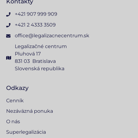
Kontakty
+421 907 999 909
+421 2 4333 3509
office@legalizacnecentrum.sk
Legalizačné centrum
Pluhová 17
831 03 Bratislava
Slovenská republika
Odkazy
Cenník
Nezáväzná ponuka
O nás
Superlegalizácia