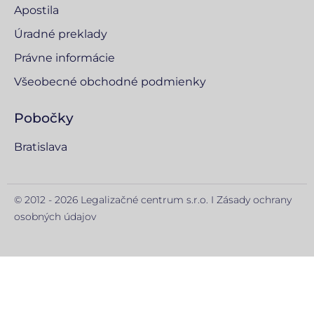
Apostila
Úradné preklady
Právne informácie
Všeobecné obchodné podmienky
Pobočky
Bratislava
© 2012 - 2026 Legalizačné centrum s.r.o. I
Zásady ochrany
osobných údajov