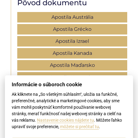
Pôvod dokumentu
Apostila Austrália
Apostila Grécko
Apostila Izrael
Apostila Kanada
Apostila Maďarsko
Apostila Nemecko
Informácie o súboroch cookie
Apostila Rusko
Ak kliknete na „So všetkým súhlasím“, uložia sa funkčné,
preferenčné, analytické a marketingové cookies, aby sme
Apostila Srbsko
vám mohli poskytnúť komfortné používanie webovej
Apostila Ukrajina
stránky, merať funkčnosť našej webovej stránky a cieliť na
vás reklamu.
Nastavenie cookies nájdete tu
. Môžete ľahko
Apostila USA
upraviť svoje preferencie,
môžete si prečítať tu
.
Apostila Veľká Británia