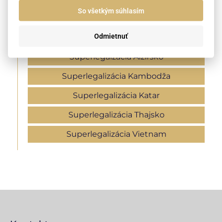
So všetkým súhlasím
Apostila Čína
Odmietnuť
Apostila Švajčiarsko
Superlegaizácia Alžírsko
Superlegalizácia Kambodža
Superlegalizácia Katar
Superlegalizácia Thajsko
Superlegalizácia Vietnam