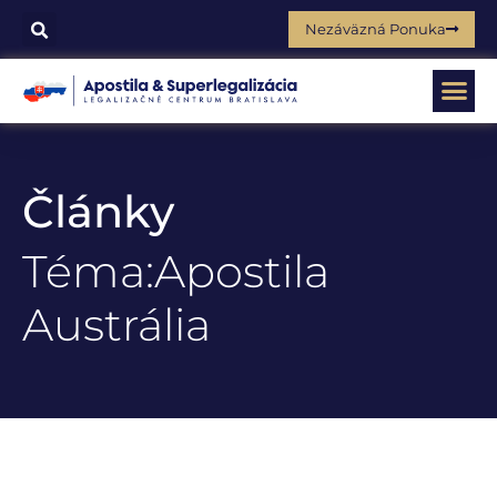
Nezáväzná Ponuka
Články
Téma:Apostila
Austrália