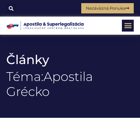
Nezáväzná Ponuka
Články
Téma:Apostila
Grécko