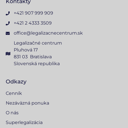
Kontakty
+421 907 999 909
+421 2 4333 3509
office@legalizacnecentrum.sk
Legalizačné centrum
Pluhová 17
831 03 Bratislava
Slovenská republika
Odkazy
Cenník
Nezáväzná ponuka
O nás
Superlegalizácia