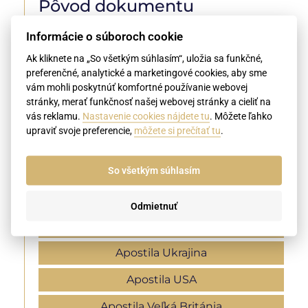
Pôvod dokumentu
Informácie o súboroch cookie
Apostila Austrália
Ak kliknete na „So všetkým súhlasím“, uložia sa funkčné,
Apostila Grécko
preferenčné, analytické a marketingové cookies, aby sme
vám mohli poskytnúť komfortné používanie webovej
Apostila Izrael
stránky, merať funkčnosť našej webovej stránky a cieliť na
vás reklamu.
Nastavenie cookies nájdete tu
. Môžete ľahko
Apostila Kanada
upraviť svoje preferencie,
môžete si prečítať tu
.
Apostila Maďarsko
So všetkým súhlasím
Apostila Nemecko
Apostila Rusko
Odmietnuť
Apostila Srbsko
Apostila Ukrajina
Apostila USA
Apostila Veľká Británia