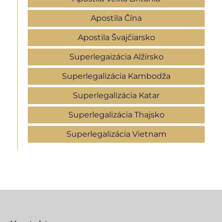
Apostila Čína
Apostila Švajčiarsko
Superlegaizácia Alžírsko
Superlegalizácia Kambodža
Superlegalizácia Katar
Superlegalizácia Thajsko
Superlegalizácia Vietnam