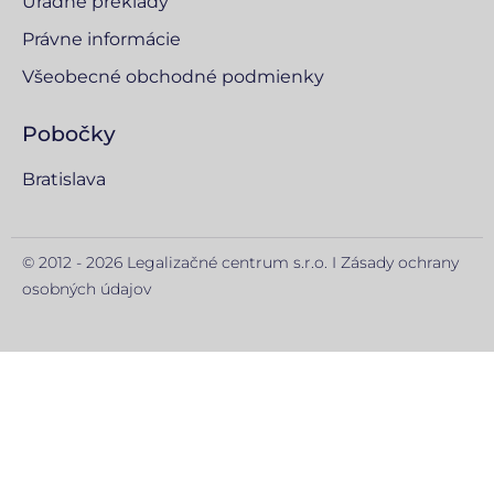
Úradné preklady
Právne informácie
Všeobecné obchodné podmienky
Pobočky
Bratislava
© 2012 - 2026 Legalizačné centrum s.r.o. I
Zásady ochrany
osobných údajov