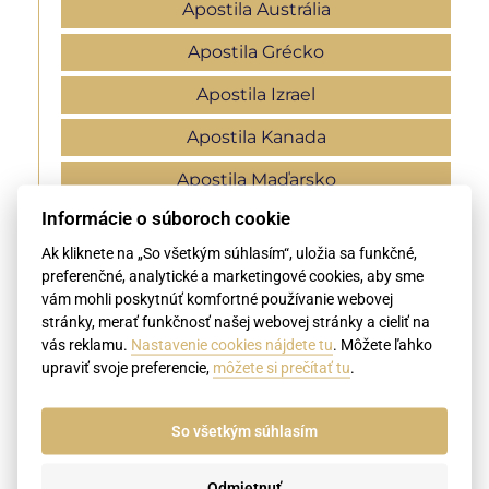
Apostila Austrália
Apostila Grécko
Apostila Izrael
Apostila Kanada
Apostila Maďarsko
Informácie o súboroch cookie
Apostila Nemecko
Ak kliknete na „So všetkým súhlasím“, uložia sa funkčné,
Apostila Rusko
preferenčné, analytické a marketingové cookies, aby sme
vám mohli poskytnúť komfortné používanie webovej
Apostila Srbsko
stránky, merať funkčnosť našej webovej stránky a cieliť na
vás reklamu.
Nastavenie cookies nájdete tu
. Môžete ľahko
Apostila Ukrajina
upraviť svoje preferencie,
môžete si prečítať tu
.
Apostila USA
So všetkým súhlasím
Apostila Veľká Británia
Apostila Čína
Odmietnuť