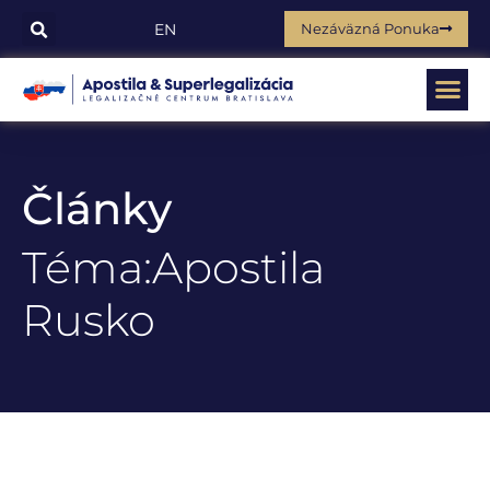
Nezáväzná Ponuka
EN
Články
Téma:Apostila
Rusko