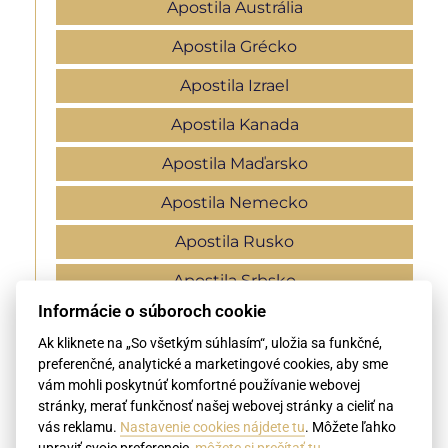
Apostila Austrália
Apostila Grécko
Apostila Izrael
Apostila Kanada
Apostila Maďarsko
Apostila Nemecko
Apostila Rusko
Apostila Srbsko
Informácie o súboroch cookie
Apostila Ukrajina
Ak kliknete na „So všetkým súhlasím“, uložia sa funkčné,
Apostila USA
preferenčné, analytické a marketingové cookies, aby sme
vám mohli poskytnúť komfortné používanie webovej
Apostila Veľká Británia
stránky, merať funkčnosť našej webovej stránky a cieliť na
vás reklamu.
Nastavenie cookies nájdete tu
. Môžete ľahko
Apostila Čína
upraviť svoje preferencie,
môžete si prečítať tu
.