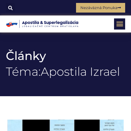
Nezáväzná Ponuka
Články
Téma:Apostila Izrael