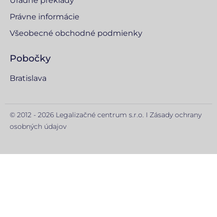
Úradné preklady
Právne informácie
Všeobecné obchodné podmienky
Pobočky
Bratislava
© 2012 - 2026 Legalizačné centrum s.r.o. I
Zásady ochrany
osobných údajov