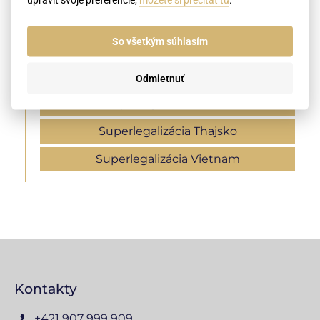
Apostila Švajčiarsko
So všetkým súhlasím
Superlegaizácia Alžírsko
Superlegalizácia Kambodža
Odmietnuť
Superlegalizácia Katar
Superlegalizácia Thajsko
Superlegalizácia Vietnam
Kontakty
+421 907 999 909