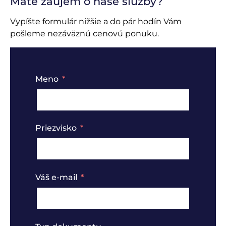
Máte záujem o naše služby?
Vypíšte formulár nižšie a do pár hodín Vám
pošleme nezáväznú cenovú ponuku.
Meno
Priezvisko
Váš e-mail