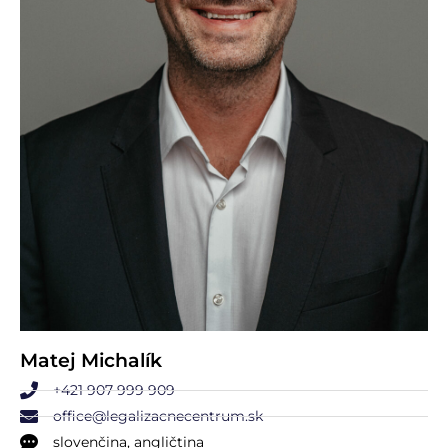
Matej Michalík
+421 907 999 909
office@legalizacnecentrum.sk
slovenčina, angličtina