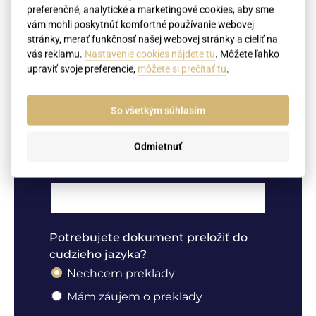
Slovenská republika
preferenčné, analytické a marketingové cookies, aby sme
vám mohli poskytnúť komfortné používanie webovej
Iné
stránky, merať funkčnosť našej webovej stránky a cieliť na
vás reklamu.
Nastavenie cookies nájdete tu
. Môžete ľahko
Mesto, v ktorom bol dokument
upraviť svoje preferencie,
môžete si prečítať tu
.
vydaný (napríklad Bratislava)
So všetkým súhlasím
Odmietnuť
Cieľová krajina - kde chcete
dokument použiť
Potrebujete dokument preložiť do
cudzieho jazyka?
Nechcem preklady
Mám záujem o preklady