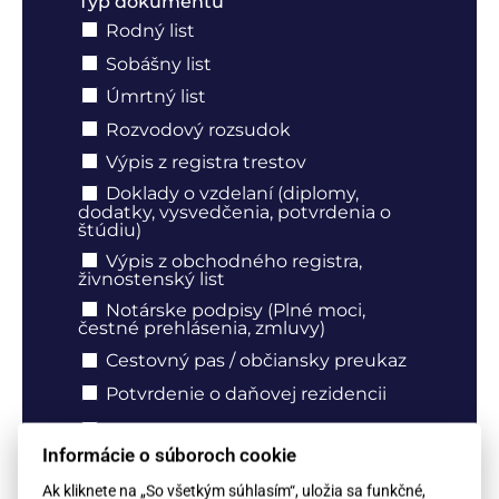
Typ dokumentu
Rodný list
Sobášny list
Úmrtný list
Rozvodový rozsudok
Výpis z registra trestov
Doklady o vzdelaní (diplomy,
dodatky, vysvedčenia, potvrdenia o
štúdiu)
Výpis z obchodného registra,
živnostenský list
Notárske podpisy (Plné moci,
čestné prehlásenia, zmluvy)
Cestovný pas / občiansky preukaz
Potvrdenie o daňovej rezidencii
Iné (popíšte nižšie)
Informácie o súboroch cookie
Pôvod dokumentu - krajina vydania
Ak kliknete na „So všetkým súhlasím“, uložia sa funkčné,