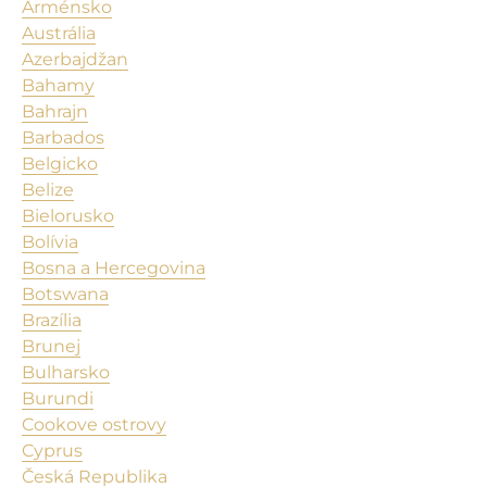
Arménsko
Austrália
Azerbajdžan
Bahamy
Bahrajn
Barbados
Belgicko
Belize
Bielorusko
Bolívia
Bosna a Hercegovina
Botswana
Brazília
Brunej
Bulharsko
Burundi
Cookove ostrovy
Cyprus
Česká Republika