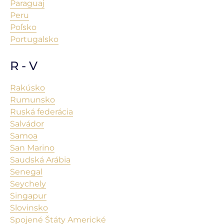
Paraguaj
Peru
Poľsko
Portugalsko
R - V
Rakúsko
Rumunsko
Ruská federácia
Salvádor
Samoa
San Marino
Saudská Arábia
Senegal
Seychely
Singapur
Slovinsko
Spojené Štáty Americké