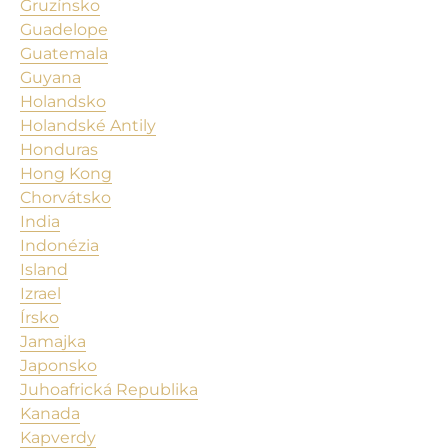
Gruzínsko
Guadelope
Guatemala
Guyana
Holandsko
Holandské Antily
Honduras
Hong Kong
Chorvátsko
India
Indonézia
Island
Izrael
Írsko
Jamajka
Japonsko
Juhoafrická Republika
Kanada
Kapverdy