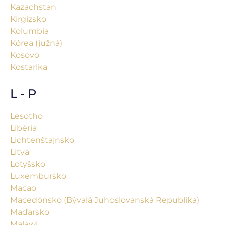
Kazachstan
Kirgizsko
Kolumbia
Kórea (južná)
Kosovo
Kostarika
L - P
Lesotho
Libéria
Lichtenštajnsko
Litva
Lotyšsko
Luxembursko
Macao
Macedónsko (Bývalá Juhoslovanská Republika)
Maďarsko
Malawi