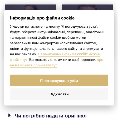
Інформація про файли cookie
Якщо ви натиснете на кнопку "Я погоджуюсь з усім",
будуть збережені функціональні, переважні, аналітичні
та маркетингові файли cookie, щоб ми могли
JUDr. Veronika
забезпечити вам комфортне користування сайтом,
Michalíková, MBA
Matej Michalík
оцінити функціональність нашого сайту та спрямувати
на вас рекламу.
Налаштування файлів cookie можна
знайти тут
. Ви можете легко змінити свої переваги,
про
це ви можете прочитати тут
.
Я погоджуюсь з усім
Поширені запитання
Відхиляти
Чи потрібно надати оригінал