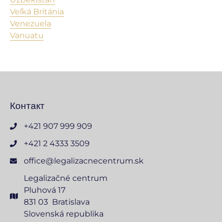
Veľká Británia
Venezuela
Vanuatu
Контакт
+421 907 999 909
+421 2 4333 3509
office@legalizacnecentrum.sk
Legalizačné centrum
Pluhová 17
831 03 Bratislava
Slovenská republika