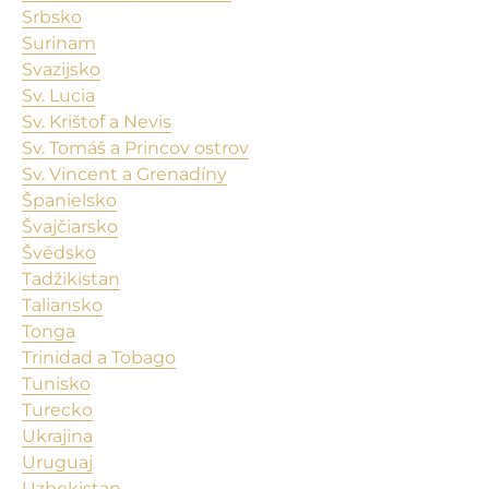
Srbsko
Surinam
Svazijsko
Sv. Lucia
Sv. Krištof a Nevis
Sv. Tomáš a Princov ostrov
Sv. Vincent a Grenadíny
Španielsko
Švajčiarsko
Švédsko
Tadžikistan
Taliansko
Tonga
Trinidad a Tobago
Tunisko
Turecko
Ukrajina
Uruguaj
Uzbekistan