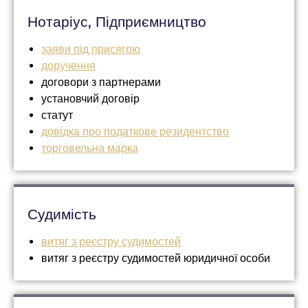
Нотаріус, Підприємництво
заяви під присягою
доручення
договори з партнерами
установчий договір
статут
довідка про податкове резидентство
торговельна марка
Судимість
витяг з реєстру судимостей
витяг з реєстру судимостей юридичної особи