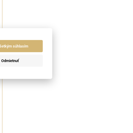
šetkým súhlasím
Odmietnuť