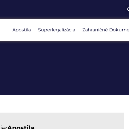
Apostila
Superlegalizácia
Zahraničné Dokume
je:
Apostila