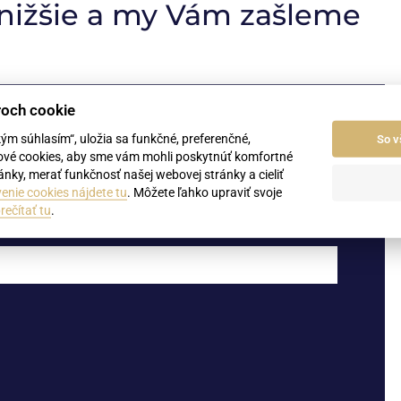
 nižšie a my Vám zašleme
roch cookie
kým súhlasím“, uložia sa funkčné, preferenčné,
Priezvisko
So v
ové cookies, aby sme vám mohli poskytnúť komfortné
nky, merať funkčnosť našej webovej stránky a cieliť
enie cookies nájdete tu
. Môžete ľahko upraviť svoje
rečítať tu
.