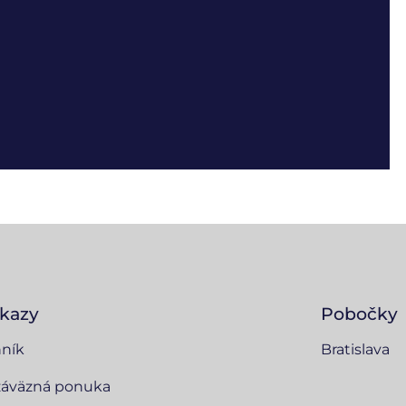
kazy
Pobočky
ník
Bratislava
áväzná ponuka