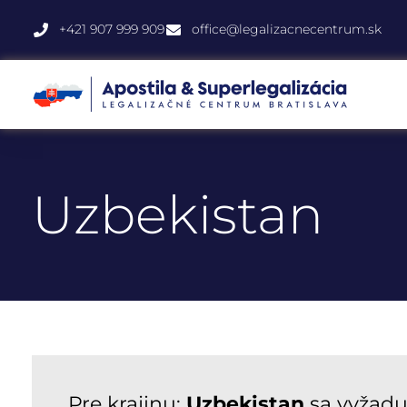
+421 907 999 909
office@legalizacnecentrum.sk
Uzbekistan
Pre krajinu:
Uzbekistan
sa vyžadu