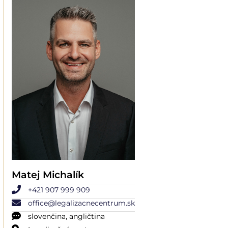
Matej Michalík
+421 907 999 909
office@legalizacnecentrum.sk
slovenčina, angličtina