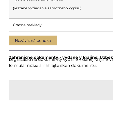
(vrátane vyžiadania samotného výpisu)
Úradné preklady
Nezáväzná ponuka
Zahraničné dokumenty - vydané v krajine: Uzbek
Legalizáciu na dokumenty vydané v danej krajine V
formulár nižšie a nahrajte sken dokumentu.