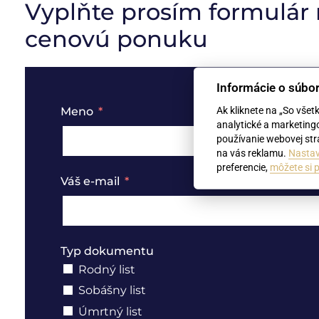
Vyplňte prosím formulár
cenovú ponuku
Informácie o súbo
Ak kliknete na „So všet
Meno
analytické a marketing
používanie webovej strá
na vás reklamu.
Nastav
preferencie,
môžete si p
Váš e-mail
Typ dokumentu
Rodný list
Sobášny list
Úmrtný list