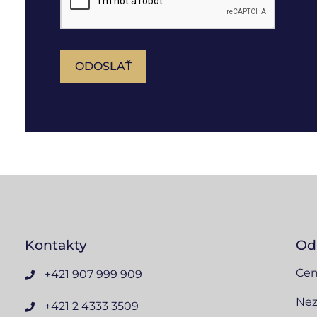
ODOSLAŤ
Kontakty
Od
Cen
+421 907 999 909
Nez
+421 2 4333 3509