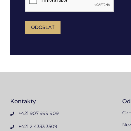
ODOSLAŤ
Kontakty
Od
Cen
+421 907 999 909
Nez
+421 2 4333 3509