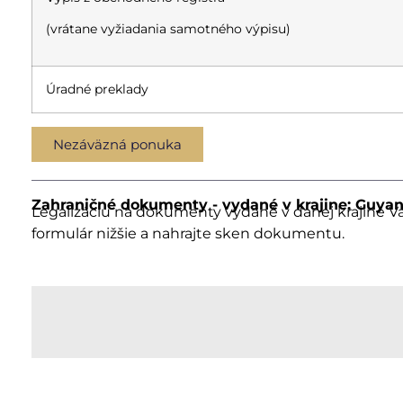
(vrátane vyžiadania samotného výpisu)
Úradné preklady
Nezáväzná ponuka
Zahraničné dokumenty - vydané v krajine: Guya
Legalizáciu na dokumenty vydané v danej krajine V
formulár nižšie a nahrajte sken dokumentu.