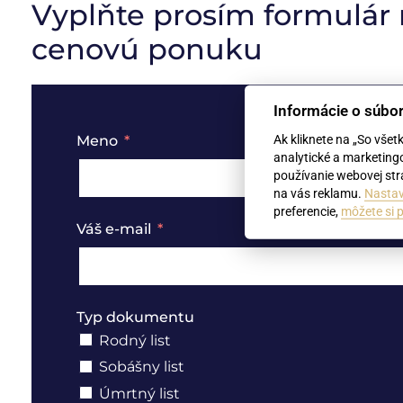
Vyplňte prosím formulár
cenovú ponuku
Informácie o súbo
Ak kliknete na „So všet
Meno
analytické a marketing
používanie webovej strá
na vás reklamu.
Nastav
preferencie,
môžete si p
Váš e-mail
Typ dokumentu
Rodný list
Sobášny list
Úmrtný list