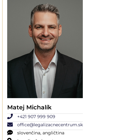
Matej Michalík
+421 907 999 909
office@legalizacnecentrum.sk
slovenčina, angličtina