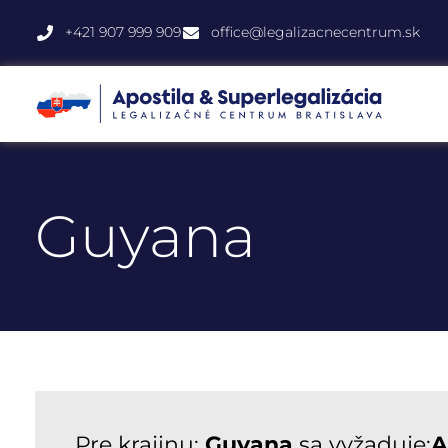
+421 907 999 909
office@legalizacnecentrum.sk
Guyana
Pre krajinu:
Guyana
sa vyžaduje:
A