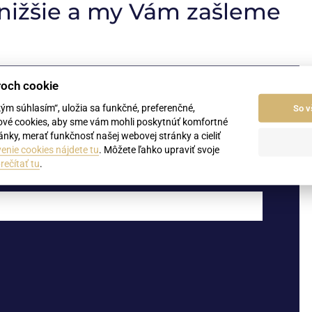
 nižšie a my Vám zašleme
roch cookie
kým súhlasím“, uložia sa funkčné, preferenčné,
Priezvisko
So v
ové cookies, aby sme vám mohli poskytnúť komfortné
nky, merať funkčnosť našej webovej stránky a cieliť
enie cookies nájdete tu
. Môžete ľahko upraviť svoje
rečítať tu
.