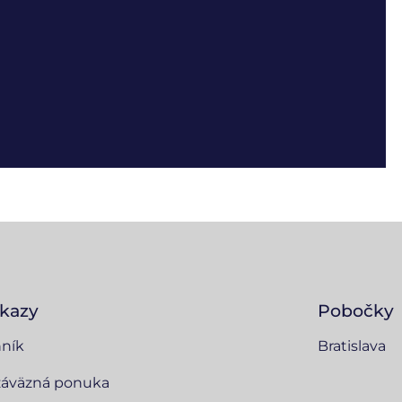
kazy
Pobočky
ník
Bratislava
áväzná ponuka