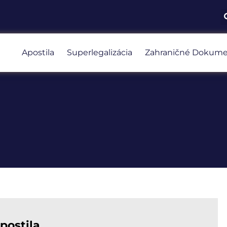
Apostila
Superlegalizácia
Zahraničné Dokume
postila