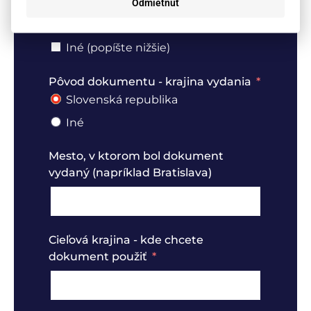
Odmietnuť
Cestovný pas / občiansky preukaz
Potvrdenie o daňovej rezidencii
Iné (popíšte nižšie)
Pôvod dokumentu - krajina vydania
Slovenská republika
Iné
Mesto, v ktorom bol dokument
vydaný (napríklad Bratislava)
Cieľová krajina - kde chcete
dokument použiť