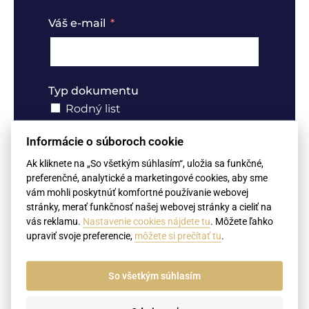
Váš e-mail
Typ dokumentu
Rodný list
Sobášny list
Informácie o súboroch cookie
Úmrtný list
Ak kliknete na „So všetkým súhlasím“, uložia sa funkčné,
Rozvodový rozsudok
preferenčné, analytické a marketingové cookies, aby sme
Výpis z registra trestov
vám mohli poskytnúť komfortné používanie webovej
stránky, merať funkčnosť našej webovej stránky a cieliť na
Doklady o vzdelaní (diplomy,
dodatky, vysvedčenia, potvrdenia o
vás reklamu.
Nastavenie cookies nájdete tu
. Môžete ľahko
štúdiu)
upraviť svoje preferencie,
môžete si prečítať tu
.
Výpis z obchodného registra,
živnostenský list
So všetkým súhlasím
Notárske podpisy (Plné moci,
čestné prehlásenia, zmluvy)