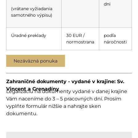
dni
(vrátane vyžiadania
samotného výpisu)
Úradné preklady
30 EUR /
podľa
normostrana
náročnosti
Nezáväzná ponuka
Zahraničné dokumenty - vydané v krajine: Sv.
Vincent a Grenadíny
Legalizáciu na dokumenty vydané v danej krajine
Vám naceníme do 3 – 5 pracovných dní. Prosím
vyplňte formulár nižšie a nahrajte sken
dokumentu.