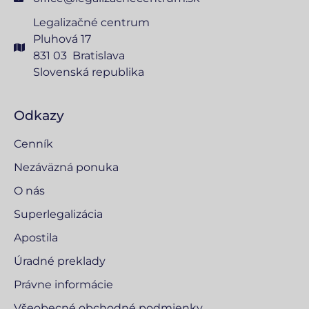
Legalizačné centrum
Pluhová 17
831 03 Bratislava
Slovenská republika
Odkazy
Cenník
Nezáväzná ponuka
O nás
Superlegalizácia
Apostila
Úradné preklady
Právne informácie
Všeobecné obchodné podmienky