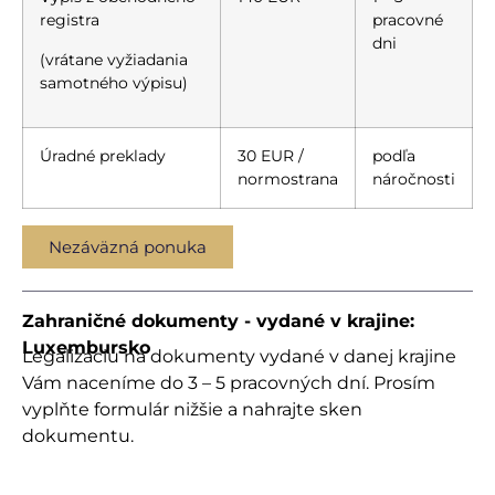
registra
pracovné
dni
(vrátane vyžiadania
samotného výpisu)
Úradné preklady
30 EUR /
podľa
normostrana
náročnosti
Nezáväzná ponuka
Zahraničné dokumenty - vydané v krajine:
Luxembursko
Legalizáciu na dokumenty vydané v danej krajine
Vám naceníme do 3 – 5 pracovných dní. Prosím
vyplňte formulár nižšie a nahrajte sken
dokumentu.