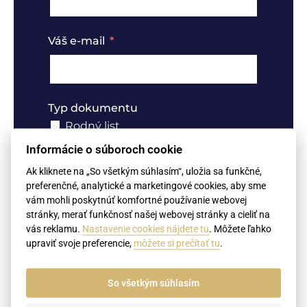
Váš e-mail
Typ dokumentu
Rodný list
Sobášny list
Informácie o súboroch cookie
Úmrtný list
Ak kliknete na „So všetkým súhlasím“, uložia sa funkčné,
preferenčné, analytické a marketingové cookies, aby sme
Rozvodový rozsudok
vám mohli poskytnúť komfortné používanie webovej
Výpis z registra trestov
stránky, merať funkčnosť našej webovej stránky a cieliť na
Doklady o vzdelaní (diplomy,
vás reklamu.
Nastavenie cookies nájdete tu
. Môžete ľahko
dodatky, vysvedčenia, potvrdenia o
upraviť svoje preferencie,
môžete si prečítať tu
.
štúdiu)
Výpis z obchodného registra,
živnostenský list
So všetkým súhlasím
Notárske podpisy (Plné moci,