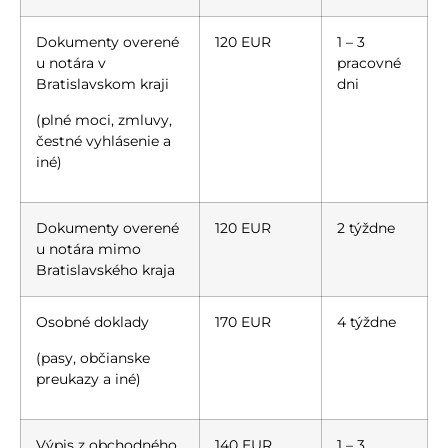
Dokumenty overené
120 EUR
1 – 3
u notára v
pracovné
Bratislavskom kraji
dni
(plné moci, zmluvy,
čestné vyhlásenie a
iné)
Dokumenty overené
120 EUR
2 týždne
u notára mimo
Bratislavského kraja
Osobné doklady
170 EUR
4 týždne
(pasy, občianske
preukazy a iné)
Výpis z obchodného
140 EUR
1 – 3