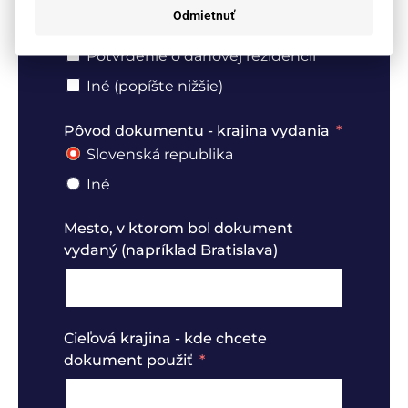
čestné prehlásenia, zmluvy)
Odmietnuť
Cestovný pas / občiansky preukaz
Potvrdenie o daňovej rezidencii
Iné (popíšte nižšie)
Pôvod dokumentu - krajina vydania
Slovenská republika
Iné
Mesto, v ktorom bol dokument
vydaný (napríklad Bratislava)
Cieľová krajina - kde chcete
dokument použiť