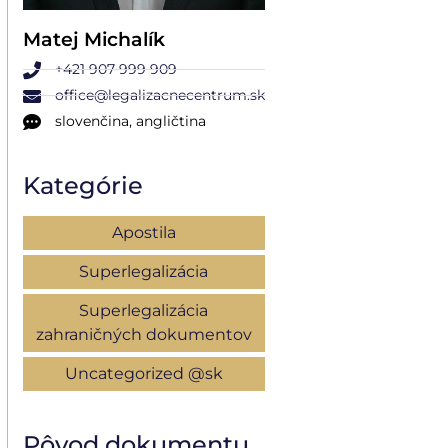
Matej Michalík
+421 907 999 909
office@legalizacnecentrum.sk
slovenčina, angličtina
Kategórie
Apostila
Superlegalizácia
Superlegalizácia
zahraničných dokumentov
Uncategorized @sk
Pôvod dokumentu