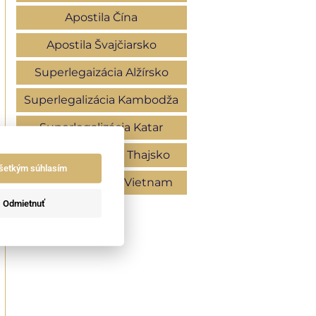
Apostila Čína
Apostila Švajčiarsko
Superlegaizácia Alžírsko
Superlegalizácia Kambodža
Superlegalizácia Katar
Superlegalizácia Thajsko
šetkým súhlasím
Superlegalizácia Vietnam
Odmietnuť