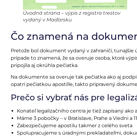
Úvodná strana – výpis z registra trestov
vydaný v Maďarsku
Čo znamená na dokument
Pretože bol dokument vydaný v zahraničí, tunajšie ú
prípade to znamená, že sa overuje osoba, ktorá výpis 
pripojila aj okrúhla pečiatka.
Na dokumente sa overuje tak pečiatka ako aj podpi
opatrí pečiatkou apostille, takto pripravený dokume
Prečo si vybrať nás pre legal
Konateľ legalizačního centra je tiež zapísaný ako
Máme 3 pobočky – v Bratislave, Prahe a Viedni a 1
Zabezpečujeme apostilu takmer z celého sveta
Spolupracujeme s úradnými prekladateľmi, doku