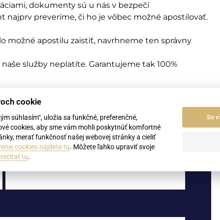
máciami, dokumenty sú u nás v bezpečí
najprv preveríme, či ho je vôbec možné apostilovať.
lo možné apostilu zaistiť, navrhneme ten správny
 naše služby neplatíte. Garantujeme tak 100%
roch cookie
me nezáväznú cenovú ponuku.
kým súhlasím“, uložia sa funkčné, preferenčné,
So v
ové cookies, aby sme vám mohli poskytnúť komfortné
nky, merať funkčnosť našej webovej stránky a cieliť
enie cookies nájdete tu
. Môžete ľahko upraviť svoje
rečítať tu
.
Priezvisko