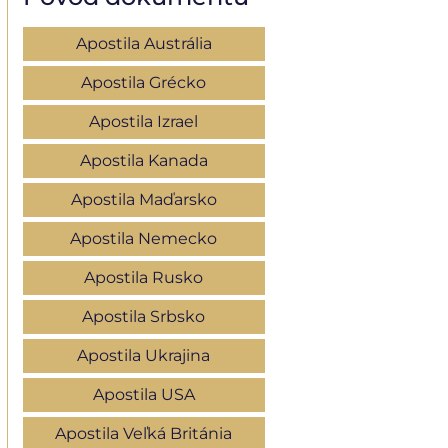
Apostila Austrália
Apostila Grécko
Apostila Izrael
Apostila Kanada
Apostila Maďarsko
Apostila Nemecko
Apostila Rusko
Apostila Srbsko
Apostila Ukrajina
Apostila USA
Apostila Veľká Británia