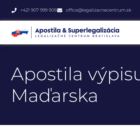
+421 907 999 909
office@legalizacnecentrum.sk
Apostila výpisu
Maďarska