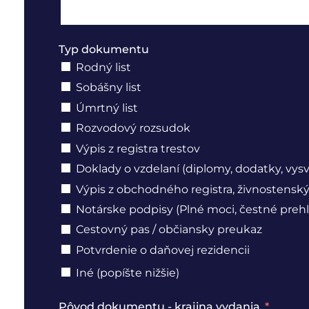
Typ dokumentu
Rodný list
Sobášny list
Úmrtný list
Rozvodový rozsudok
Výpis z registra trestov
Doklady o vzdelaní (diplomy, dodatky, vys
Výpis z obchodného registra, živnostenský 
Notárske podpisy (Plné moci, čestné prehl
Cestovný pas / občiansky preukaz
Potvrdenie o daňovej rezidencii
Iné (popíšte nižšie)
Pôvod dokumentu - krajina vydania