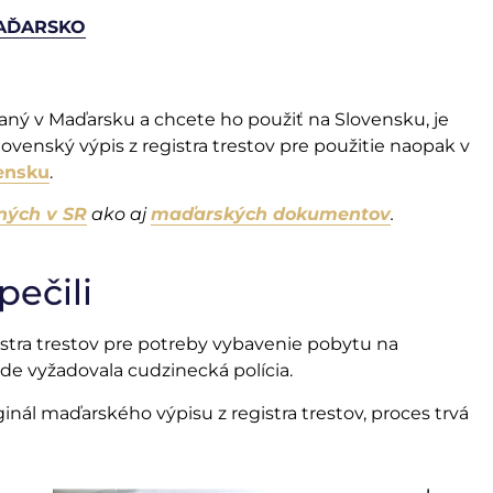
MAĎARSKO
ydaný v Maďarsku a chcete ho použiť na Slovensku, je
 slovenský výpis z registra trestov pre použitie naopak v
vensku
.
ných v SR
ako aj
maďarských dokumentov
.
pečili
gistra trestov pre potreby vybavenie pobytu na
de vyžadovala cudzinecká polícia.
nál maďarského výpisu z registra trestov, proces trvá