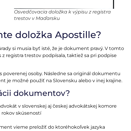
Osvedčovacia doložka k výpisu z registra
trestov v Maďarsku
e doložka Apostille?
rady si musia byť isté, že je dokument pravý. V tomto
z registra trestov podpísala, taktiež sa pri podpise
s poverenej osoby. Následne sa originál dokumentu
nt je možné použiť na Slovensku alebo v inej krajine.
izácii dokumentov?
 advokát v slovenskej aj českej advokátskej komore
1 rokov skúseností
ment vieme preložiť do ktoréhokoľvek jazyka