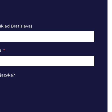
klad Bratislava)
ť
jazyka?