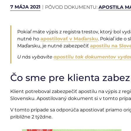
7 MÁJA 2021
PÔVOD DOKUMENTU:
APOSTILA 
Pokiaľ máte výpis z registra trestov, ktorý bol v
nutné ho
apostilovať v Maďarsku
. Pokiaľ ide o
Maďarsku, je nutné zabezpečiť
apostilu na Slo
U nás vybavíte
apostilu tak dokumentov vyda
Čo sme pre klienta zabez
Klient potreboval zabezpečiť apostilu na výpis z re
Slovensku. Apostilovaný dokument si v tomto prípa
V tomto prípade sa odporúča apostiovať priamo origi
približne 2 týždne.