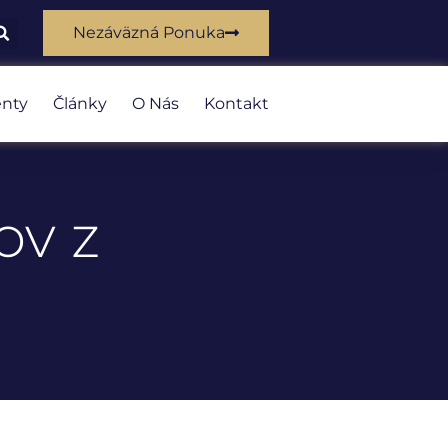
Nezáväzná Ponuka
nty
Články
O Nás
Kontakt
ov z