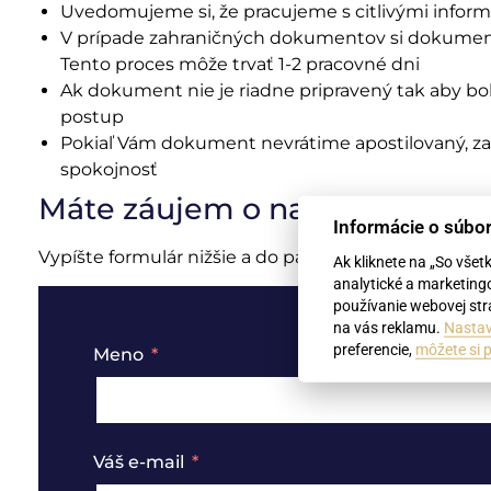
Uvedomujeme si, že pracujeme s citlivými infor
V prípade zahraničných dokumentov si dokument 
Tento proces môže trvať 1-2 pracovné dni
Ak dokument nie je riadne pripravený tak aby bo
postup
Pokiaľ Vám dokument nevrátime apostilovaný, za
spokojnosť
Máte záujem o naše služby?
Informácie o súbo
Vypíšte formulár nižšie a do pár hodín Vám pošle
Ak kliknete na „So všet
analytické a marketing
používanie webovej strá
na vás reklamu.
Nastav
preferencie,
môžete si p
Meno
Váš e-mail