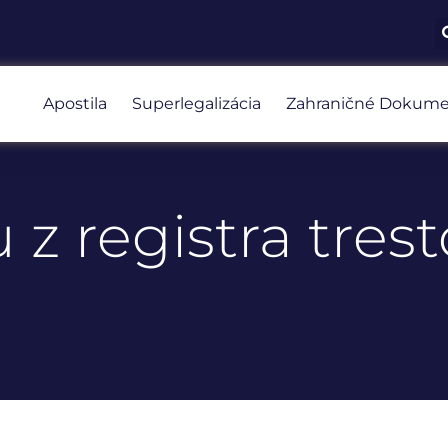
Apostila
Superlegalizácia
Zahraničné Dokume
 z registra trest