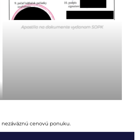
Apostila na dokumente vydanom SOPK
me nezáväznú cenovú ponuku.