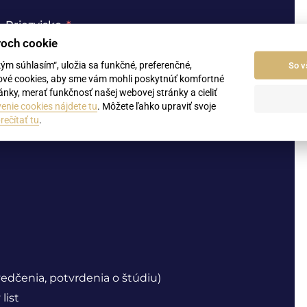
Priezvisko
roch cookie
kým súhlasím“, uložia sa funkčné, preferenčné,
So v
ové cookies, aby sme vám mohli poskytnúť komfortné
nky, merať funkčnosť našej webovej stránky a cieliť
enie cookies nájdete tu
. Môžete ľahko upraviť svoje
rečítať tu
.
vedčenia, potvrdenia o štúdiu)
list