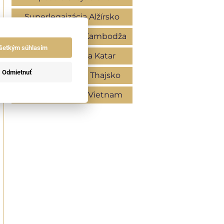
Superlegaizácia Alžírsko
Superlegalizácia Kambodža
šetkým súhlasím
Superlegalizácia Katar
Odmietnuť
Superlegalizácia Thajsko
Superlegalizácia Vietnam