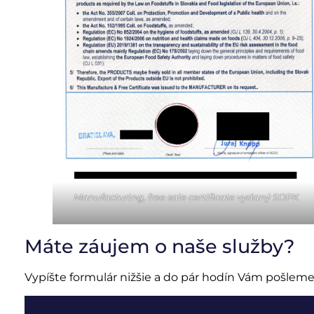
Manufacturing, free sale certificate vydaný SOPK
Máte záujem o naše služby?
Vypíšte formulár nižšie a do pár hodín Vám pošle