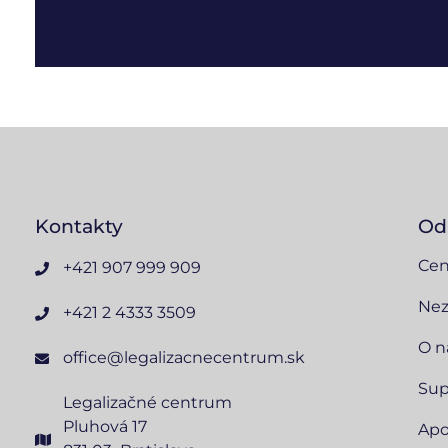
Kontakty
Od
Cen
+421 907 999 909
Nez
+421 2 4333 3509
O n
office@legalizacnecentrum.sk
Sup
Legalizačné centrum
Pluhová 17
Apo