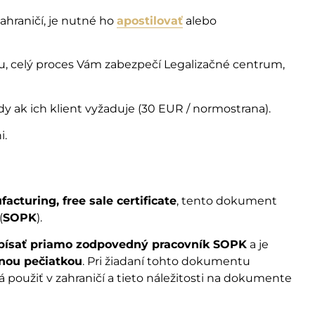
ahraničí, je nutné ho
apostilovať
alebo
iu, celý proces Vám zabezpečí Legalizačné centrum,
 ak ich klient vyžaduje (30 EUR / normostrana).
i.
acturing, free sale certificate
, tento dokument
(
SOPK
).
písať priamo zodpovedný pracovník SOPK
a je
enou pečiatkou
. Pri žiadaní tohto dokumentu
oužiť v zahraničí a tieto náležitosti na dokumente