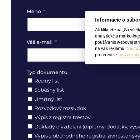
Meno
Informácie o súbo
Ak kliknete na „So všet
analytické a marketing
Váš e-mail
používanie webovej strá
na vás reklamu.
Nastav
preferencie,
môžete si p
Typ dokumentu
Rodný list
Sobášny list
Úmrtný list
Rozvodový rozsudok
Výpis z registra trestov
Doklady o vzdelaní (diplomy, dodatky, vys
Výpis z obchodného registra, živnostenský 