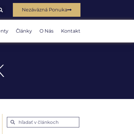
Nezáväzná Ponuka
nty
Články
O Nás
Kontakt
K