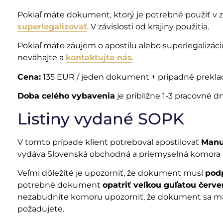
Pokiaľ máte dokument, ktorý je potrebné použiť v z
superlegalizovať
. V závislosti od krajiny použitia.
Pokiaľ máte záujem o apostilu alebo superlegalizác
neváhajte a
kontaktujte nás
.
Cena:
135 EUR / jeden dokument + prípadné preklady
Doba celého vybavenia
je približne 1-3 pracovné dn
Listiny vydané SOPK
V tomto prípade klient potreboval apostilovať
Manuf
vydáva Slovenská obchodná a priemyselná komora 
Veľmi dôležité je upozorniť, že dokument musí
pod
potrebné dokument
opatriť veľkou guľatou červ
nezabudnite komoru upozorniť, že dokument sa má p
požadujete.