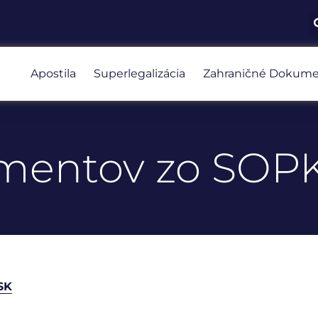
Apostila
Superlegalizácia
Zahraničné Dokume
umentov zo SOP
SK