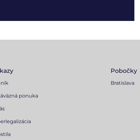
kazy
Pobočky
ník
Bratislava
áväzná ponuka
ás
erlegalizácia
stila