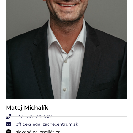
Matej Michalík
+421 907 999 909
office@legalizacnecentrum.sk
slovenčina, angličtina