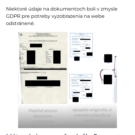
Niektoré údaje na dokumentoch boli v zmysle
GDPR pre potreby vyzobrazenia na webe
odstránené.
Apostila originálu a
Predná strana
v tomto prípade aj
Zoznamu
prekladu
akcionárov