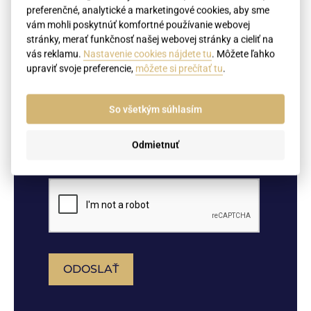
preferenčné, analytické a marketingové cookies, aby sme
(NEPOVINNÉ) Priložiť prílohu
vám mohli poskytnúť komfortné používanie webovej
stránky, merať funkčnosť našej webovej stránky a cieliť na
Pridať súbor
vás reklamu.
Nastavenie cookies nájdete tu
. Môžete ľahko
upraviť svoje preferencie,
môžete si prečítať tu
.
Súhlasím so spracovaním
osobných údajov. Poskytnuté
So všetkým súhlasím
osobné údaje spracúvame v súlade
s GDPR a Zákonom o ochrane
osobných údajov. Viac informácii
nájdete tu:
ochrana osobných
Odmietnuť
údajov
ODOSLAŤ