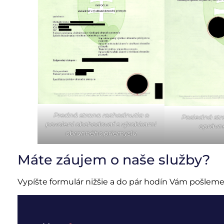
Predná strana rozhodnutia o
Posledná st
povolení obchodovať s výrobkami
oprávn
obranného priemyslu
Máte záujem o naše služby?
Vypíšte formulár nižšie a do pár hodín Vám pošle