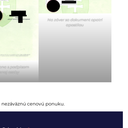
Na záver sa dokument opatrí
apostilou
rana s podpisom
enej osoby
me nezáväznú cenovú ponuku.