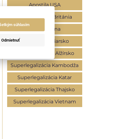
Apostila USA
Apostila Veľká Británia
šetkým súhlasím
Apostila Čína
Odmietnuť
Apostila Švajčiarsko
Superlegaizácia Alžírsko
Superlegalizácia Kambodža
Superlegalizácia Katar
Superlegalizácia Thajsko
Superlegalizácia Vietnam