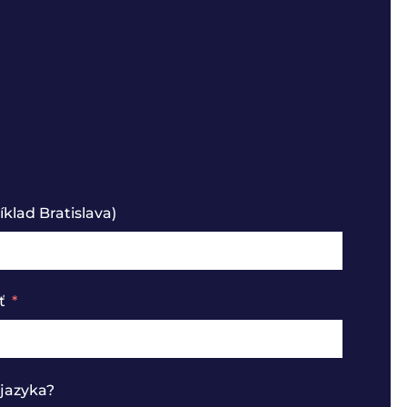
klad Bratislava)
ť
jazyka?