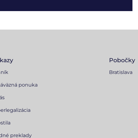
kazy
Pobočky
ník
Bratislava
áväzná ponuka
ás
erlegalizácia
stila
dné preklady