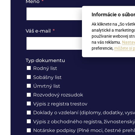
Meno
Informácie o súbo
Ak kliknete na „So všet
analytické a marketing
Váš e-mail
používanie webovej strá
na vás reklamu.
Nastav
preferencie,
môžete si p
Typ dokumentu
Rodný list
Sobášny list
Úmrtný list
Rozvodový rozsudok
Výpis z registra trestov
Doklady o vzdelaní (diplomy, dodatky, vys
Výpis z obchodného registra, živnostenský 
Notárske podpisy (Plné moci, čestné prehl