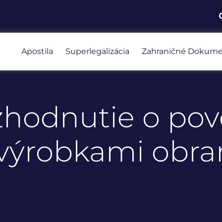
Apostila
Superlegalizácia
Zahraničné Dokume
zhodnutie o pov
 výrobkami obr