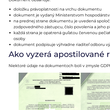
doložku právoplatnosti na vrchu dokumentu
dokument je vydaný Ministerstvom hospodárstva S
na prednej strane dokumentu je uvedená spoločn
zodpovedného zástupcu, číslo povolenia a jeho p
každá strana je opatrená guľatou červenou peči
osoby
dokument podpisuje výhradne riaditeľ odboru 
Ako vyzerá apostilované 
Niektoré údaje na dokumentoch boli v zmysle GDPR