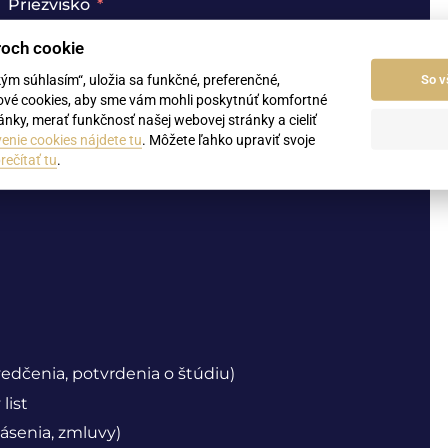
Priezvisko
roch cookie
kým súhlasím“, uložia sa funkčné, preferenčné,
So v
ové cookies, aby sme vám mohli poskytnúť komfortné
nky, merať funkčnosť našej webovej stránky a cieliť
enie cookies nájdete tu
. Môžete ľahko upraviť svoje
rečítať tu
.
vedčenia, potvrdenia o štúdiu)
list
ásenia, zmluvy)