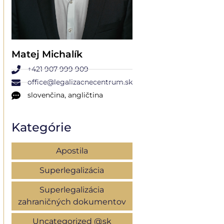
Matej Michalík
+421 907 999 909
office@legalizacnecentrum.sk
slovenčina, angličtina
Kategórie
Apostila
Superlegalizácia
Superlegalizácia
zahraničných dokumentov
Uncategorized @sk