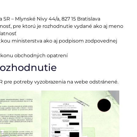
R – Mlynské Nivy 44/a, 827 15 Bratislava
osť, pre ktorú je rozhodnutie vydané ako aj meno
latnosť
atkou ministerstva ako aj podpisom zodpovednej
výkonu obchodných opatrení
rozhodnutie
 pre potreby vyzobrazenia na webe odstránené.