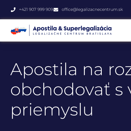
+421 907 999 909
office@legalizacnecentrum.sk
Apostila na ro
obchodovať s
priemyslu