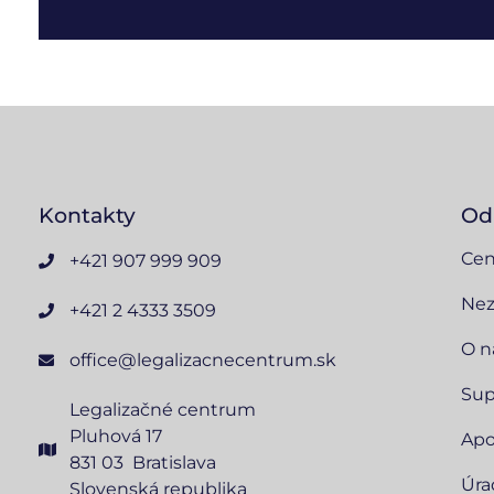
Kontakty
Od
Cen
+421 907 999 909
Nez
+421 2 4333 3509
O n
office@legalizacnecentrum.sk
Sup
Legalizačné centrum
Pluhová 17
Apo
831 03 Bratislava
Úra
Slovenská republika