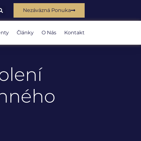
Nezáväzná Ponuka
nty
Články
O Nás
Kontakt
olení
anného