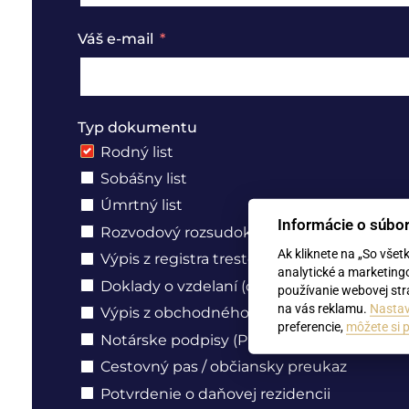
Váš e-mail
Typ dokumentu
Rodný list
Sobášny list
Úmrtný list
Informácie o súbo
Rozvodový rozsudok
Ak kliknete na „So všet
Výpis z registra trestov
analytické a marketing
Doklady o vzdelaní (diplomy, dodatky, vys
používanie webovej strá
na vás reklamu.
Nastav
Výpis z obchodného registra, živnostenský 
preferencie,
môžete si p
Notárske podpisy (Plné moci, čestné prehl
Cestovný pas / občiansky preukaz
Potvrdenie o daňovej rezidencii