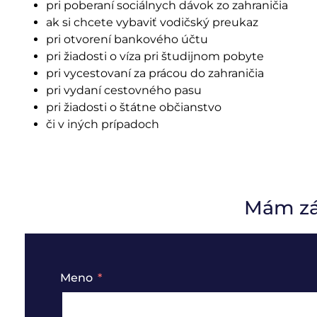
pri poberaní sociálnych dávok zo zahraničia
ak si chcete vybaviť vodičský preukaz
pri otvorení bankového účtu
pri žiadosti o víza pri študijnom pobyte
pri vycestovaní za prácou do zahraničia
pri vydaní cestovného pasu
pri žiadosti o štátne občianstvo
či v iných prípadoch
Mám záu
Meno