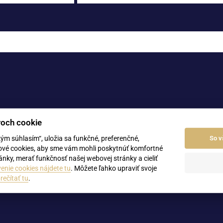
roch cookie
kým súhlasím“, uložia sa funkčné, preferenčné,
So v
ové cookies, aby sme vám mohli poskytnúť komfortné
vedčenia)
nky, merať funkčnosť našej webovej stránky a cieliť
enie cookies nájdete tu
. Môžete ľahko upraviť svoje
list
rečítať tu
.
ásenia, zmluvy)