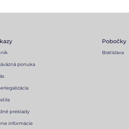
kazy
Pobočky
ník
Bratislava
áväzná ponuka
ás
erlegalizácia
stila
dné preklady
vne informácie