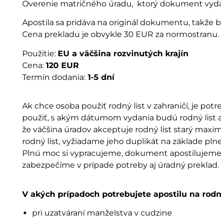
Overenie matričného úradu, ktorý dokument vyda
Apostila sa pridáva na originál dokumentu, takže 
Cena prekladu je obvykle 30 EUR za normostranu.
Použitie:
EU a väčšina rozvinutých krajín
Cena:
120 EUR
Termín dodania:
1-5 dní
Ak chce osoba použiť rodný list v zahraničí, je po
použiť, s akým dátumom vydania budú rodný list akc
že väčšina úradov akceptuje rodný list starý max
rodný list, vyžiadame jeho duplikát na základe plnej
Plnú moc si vypracujeme, dokument apostilujeme 
zabezpečíme v prípade potreby aj úradný preklad.
V akých prípadoch potrebujete apostilu na rodný
pri uzatváraní manželstva v cudzine