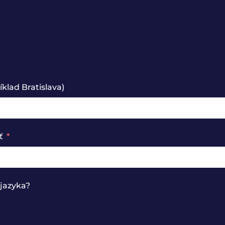
klad Bratislava)
ť
jazyka?