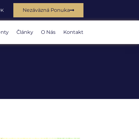
Nezáväzná Ponuka
UK
nty
Články
O Nás
Kontakt