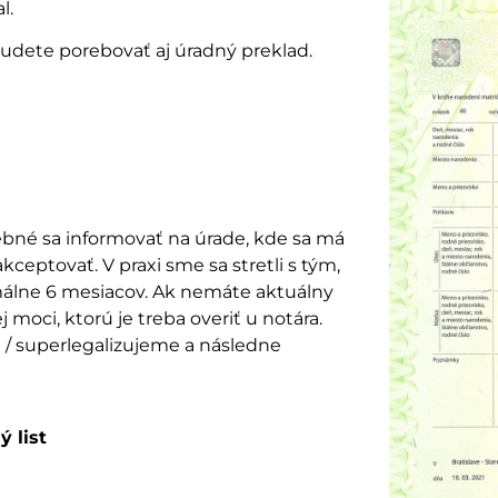
l.
budete porebovať aj úradný preklad.
trebné sa informovať na úrade, kde sa má
eptovať. V praxi sme sa stretli s tým,
imálne 6 mesiacov. Ak nemáte aktuálny
 moci, ktorú je treba overiť u notára.
/ superlegalizujeme a následne
 list