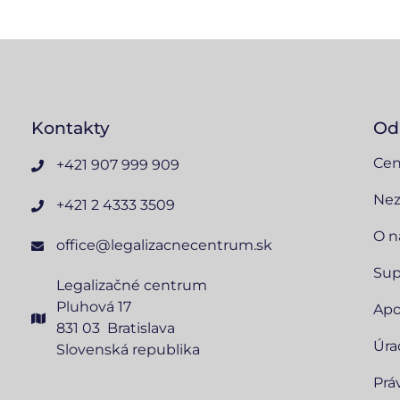
Kontakty
Od
Cen
+421 907 999 909
Nez
+421 2 4333 3509
O n
office@legalizacnecentrum.sk
Sup
Legalizačné centrum
Pluhová 17
Apo
831 03 Bratislava
Úra
Slovenská republika
Prá