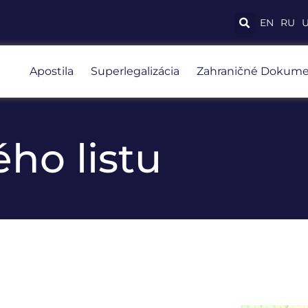
EN
RU
Apostila
Superlegalizácia
Zahraničné Dokume
ho listu