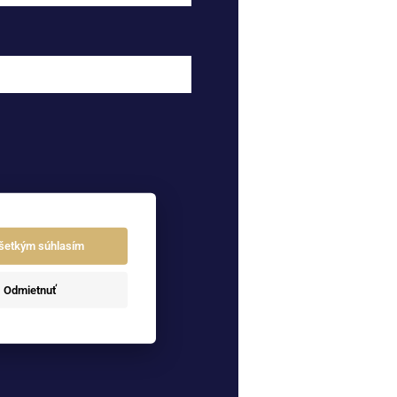
šetkým súhlasím
Odmietnuť