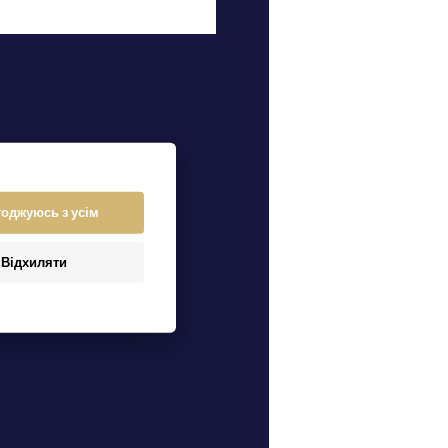
годжуюсь з усім
Відхиляти