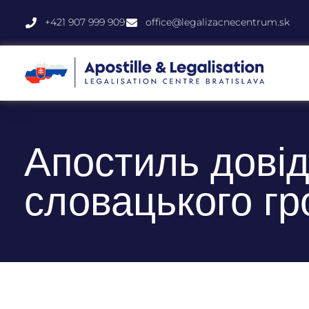
+421 907 999 909
office@legalizacnecentrum.sk
Апостиль довід
словацького г