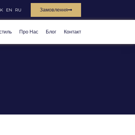
Замовлення
SK
EN
RU
стиль
Про Нас
Блог
Контакт