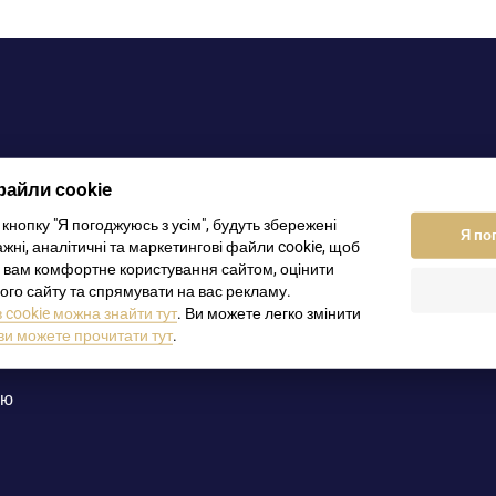
файли cookie
кнопку "Я погоджуюсь з усім", будуть збережені
Я по
жні, аналітичні та маркетингові файли cookie, щоб
оцтва) Витяг з торгового реєстру, ліцензія на торгівлю
 вам комфортне користування сайтом, оцінити
ого сайту та спрямувати на вас рекламу.
, договори) Закордонний паспорт / Внутрішній паспорт
cookie можна знайти тут
. Ви можете легко змінити
ви можете прочитати тут
.
лю