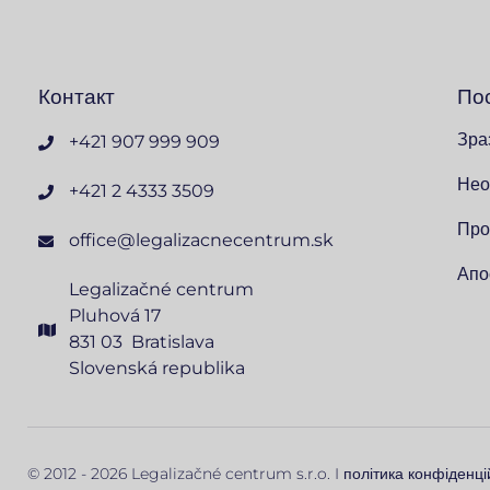
Контакт
По
Зра
+421 907 999 909
Нео
+421 2 4333 3509
Про
office@legalizacnecentrum.sk
Апо
Legalizačné centrum
Pluhová 17
831 03 Bratislava
Slovenská republika
© 2012 - 2026 Legalizačné centrum s.r.o. I
політика конфіденці