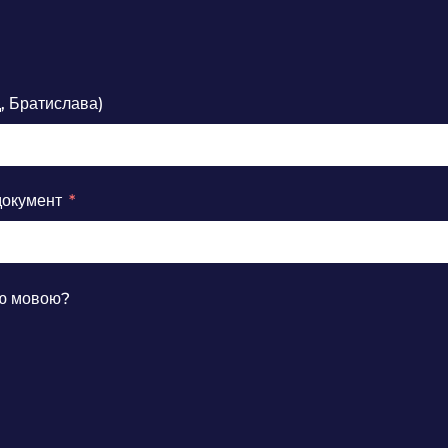
д, Братислава)
документ
ою мовою?