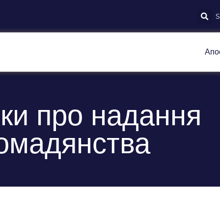
Апо
ки про надання
ромадянства