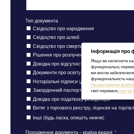
Тип документа
Свідоцтво про народження
Свідоцтво про шлюб
Свідоцтво про смерть
Інформація про 
Рішення про розлучення
Якщо ви натиснете на 
Довідка про відсутність/наявність судимості
функціональні, перева
Документи про освіту (дипломи, додатки, свід
ми могли забезпечити
функціональність наш
Нотаріальні підписи (довіреності, афідевіти
Налаштування файлів 
Закордонний паспорт / Внутрішній паспорт
свої переваги,
про це 
Довідка про податкову резиденцію
Витяг з торгового реєстру, ліцензія на торгів
Інші (будь ласка, опишіть нижче)
Походження документа – країна видачі