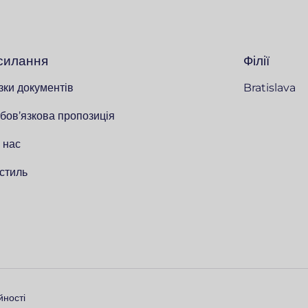
силання
Філії
зки документів
Bratislava
бов’язкова пропозиція
 нас
стиль
йності