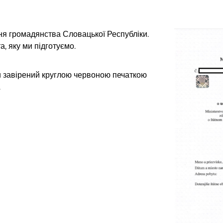
ня громадянства Словацької Республіки.
а, яку ми підготуємо.
и завірений круглою червоною печаткою
.