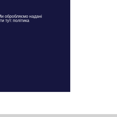
Ми обробляємо надані
и тут: політика