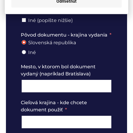
Odmietnuť
Cestovný pas / občiansky preukaz
Potvrdenie o daňovej rezidencii
Iné (popíšte nižšie)
Pôvod dokumentu - krajina vydania
Slovenská republika
Iné
Mesto, v ktorom bol dokument
vydaný (napríklad Bratislava)
Cieľová krajina - kde chcete
dokument použiť