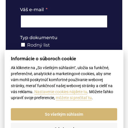
Váš e-mail
Typ dokumentu
Rodný list
Sobášny list
Informácie o súboroch cookie
Úmrtný list
Ak kliknete na „So všetkým súhlasím“, uložia sa funkčné,
Rozvodový rozsudok
preferenčné, analytické a marketingové cookies, aby sme
Výpis z registra trestov
vám mohli poskytnúť komfortné používanie webovej
stránky, merať funkčnosť našej webovej stránky a cieliť na
Doklady o vzdelaní (diplomy,
dodatky, vysvedčenia, potvrdenia o
vás reklamu.
Nastavenie cookies nájdete tu
. Môžete ľahko
štúdiu)
upraviť svoje preferencie,
môžete si prečítať tu
.
Výpis z obchodného registra,
živnostenský list
So všetkým súhlasím
Notárske podpisy (Plné moci,
čestné prehlásenia, zmluvy)