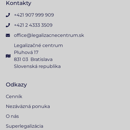
Kontakty
+421 907 999 909
+421 2 4333 3509
office@legalizacnecentrum.sk
Legalizačné centrum
Pluhová 17
831 03 Bratislava
Slovenská republika
Odkazy
Cenník
Nezáväzná ponuka
O nás
Superlegalizácia