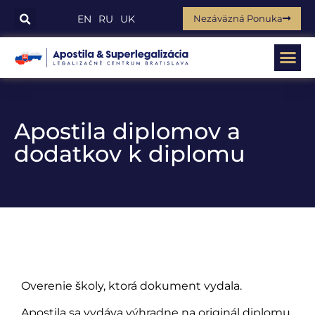
Nezáväzná Ponuka
EN
RU
UK
Apostila diplomov a
dodatkov k diplomu
Overenie školy, ktorá dokument vydala.
Apostila sa vydáva výhradne na originál diplomu