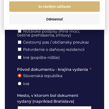
Rodný list
So všetkým súhlasím
Výpis z registra trestov
Odmietnuť
Výpis z obchodného registra,
živnostenský list
Notárske podpisy (Plné moci,
čestné prehlásenia, zmluvy)
Cestovný pas / občiansky preukaz
Potvrdenie o daňovej rezidencii
Iné (popíšte nižšie)
Pôvod dokumentu - krajina vydania
Slovenská republika
Iné
Mesto, v ktorom bol dokument
vydaný (napríklad Bratislava)