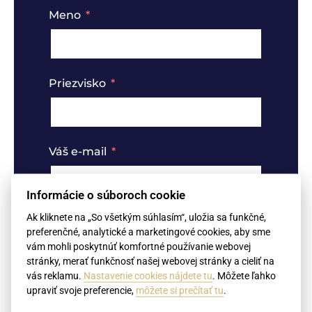
Meno
Priezvisko
Váš e-mail
Informácie o súboroch cookie
Ak kliknete na „So všetkým súhlasím“, uložia sa funkčné,
Typ dokumentu
preferenčné, analytické a marketingové cookies, aby sme
Doklady o vzdelaní (diplomy,
vám mohli poskytnúť komfortné používanie webovej
dodatky, vysvedčenia)
stránky, merať funkčnosť našej webovej stránky a cieliť na
Rozvodový rozsudok
vás reklamu.
Nastavenie cookies nájdete tu
. Môžete ľahko
Sobášny list
upraviť svoje preferencie,
môžete si prečítať tu
.
Úmrtný list