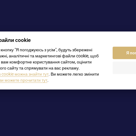
файли cookie
кнопку "Я погоджуюсь з усім", будуть збережені
оцтва) Витяг з торгового реєстру, ліцензія на торгівлю
Я по
жні, аналітичні та маркетингові файли cookie, щоб
, договори) Закордонний паспорт / Внутрішній паспорт
 вам комфортне користування сайтом, оцінити
ого сайту та спрямувати на вас рекламу.
cookie можна знайти тут
. Ви можете легко змінити
ви можете прочитати тут
.
лю