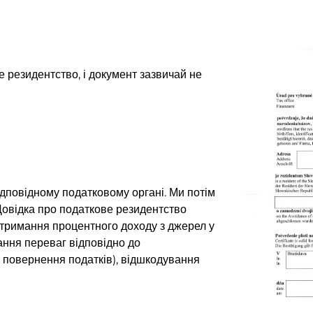
е резидентство, і документ зазвичай не
ідповідному податковому органі. Ми потім
Довідка про податкове резидентство
отримання процентного доходу з джерел у
тання переваг відповідно до
, повернення податків), відшкодування