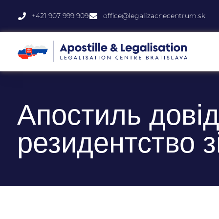
+421 907 999 909
office@legalizacnecentrum.sk
Апостиль довід
резидентство з