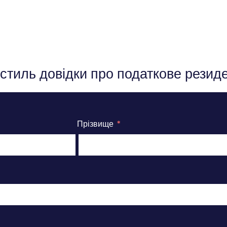
стиль довідки про податкове резид
Прізвище