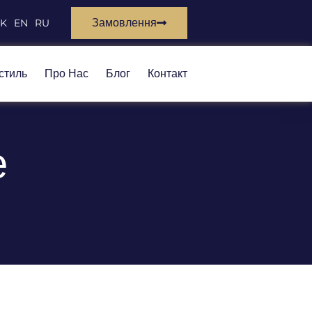
Замовлення
SK
EN
RU
стиль
Про Нас
Блог
Контакт
е