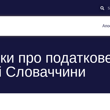
Апо
ки про податков
і Словаччини