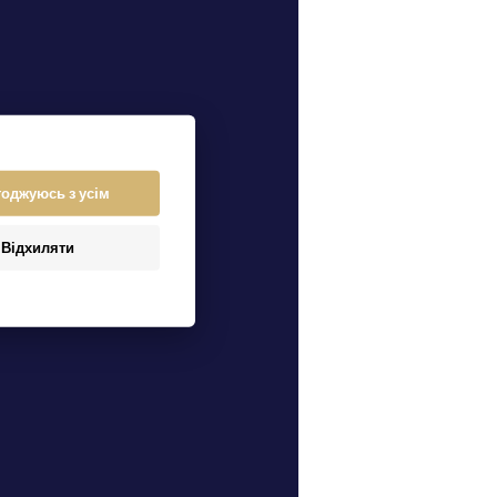
годжуюсь з усім
Відхиляти