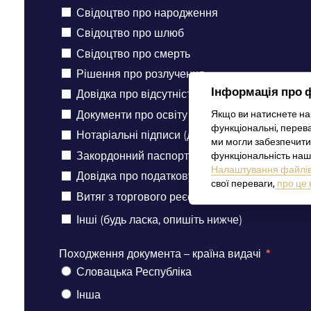
Свідоцтво про народження
Свідоцтво про шлюб
Свідоцтво про смерть
Рішення про розлучення
Інформація про 
Довідка про відсутність/наявність судимості
Якщо ви натиснете на 
Документи про освіту (дипломи, додатки, свід
функціональні, перева
Нотаріальні підписи (довіреності, афідевіти
ми могли забезпечити
Закордонний паспорт / Внутрішній паспорт
функціональність наш
Налаштування файлів 
Довідка про податкову резиденцію
свої переваги,
про це 
Витяг з торгового реєстру, ліцензія на торгів
Інші (будь ласка, опишіть нижче)
Походження документа – країна видачі
Словацька Республіка
Інша