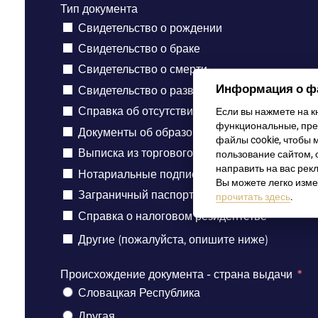
Тип документа
Свидетельство о рождении
Свидетельство о браке
Свидетельство о смерти
Информация о фа
Свидетельство о разводе
Справка об отсутствии/наличии судимости
Если вы нажмете на кн
функциональные, пре
Документы об образовании (дипломы, прилож
файлы cookie, чтобы
Выписка из торгового реестра, лицензия на 
пользование сайтом, 
направить на вас рек
Нотариальные подписи (доверенности, заявл
Вы можете легко изме
Заграничный паспорт / Внутренний паспорт
прочитать здесь
.
Справка о налоговом резидентстве
Другие (пожалуйста, опишите ниже)
Происхождение документа - страна выдачи
Словацкая Республика
Другая