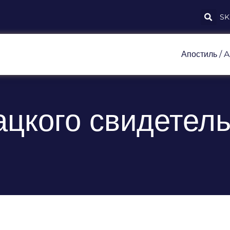
SK
Апостиль / A
цкого свидетель