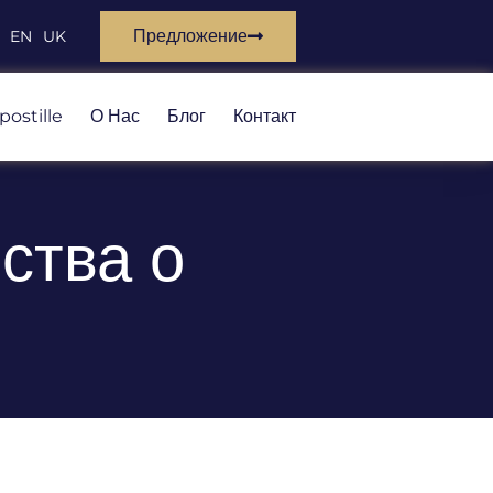
Предложение
EN
UK
postille
О Нас
Блог
Контакт
ства о