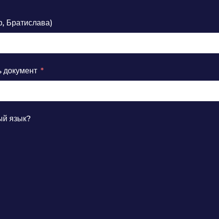
р, Братислава)
ь документ
ый язык?