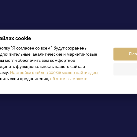
йлах cookie
опку "Я согласен со всем", будут сохранены
дпочтительные, аналитические и маркетинговые
Я со
ения, аттестаты)
 мы могли обеспечить вам комфортное
торговлю
оценить функциональность нашего сайта и
ламу.
Настройки файлов cookie можно найти здесь
.
ения под честное слово, договоры)
нить свои предпочтения,
об этом вы можете