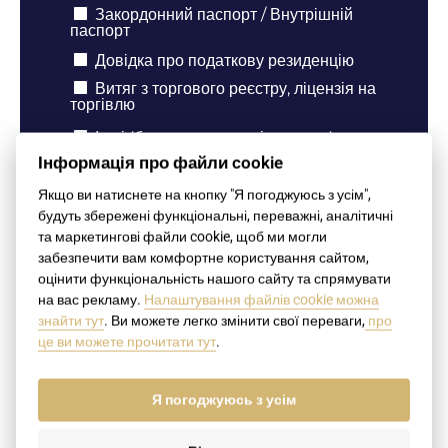
Закордонний паспорт / Внутрішній
паспорт
Довідка про податкову резиденцію
Витяг з торгового реєстру, ліцензія на
торгівлю
Інші (будь ласка, опишіть нижче)
Інформація про файли cookie
Походження документа – країна видачі
Якщо ви натиснете на кнопку "Я погоджуюсь з усім",
Словацька Республіка
будуть збережені функціональні, переважні, аналітичні
та маркетингові файли cookie, щоб ми могли
Інша
забезпечити вам комфортне користування сайтом,
оцінити функціональність нашого сайту та спрямувати
Місто, в якому було видано документ
на вас рекламу.
Налаштування файлів cookie можна
(наприклад, Братислава)
знайти тут
. Ви можете легко змінити свої переваги,
про
це ви можете прочитати тут
.
Я погоджуюсь з усім
Країна призначення - де ви хочете
використати документ