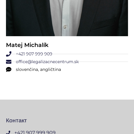
Matej Michalík
+421 907 999 909
office@legalizacnecentrum.sk
slovenčina, angličtina
Контакт
+421 907 999 909