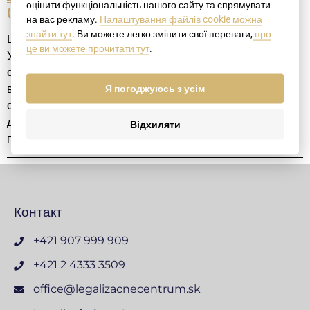
оцінити функціональність нашого сайту та спрямувати
(Словаччина/Україна)
на вас рекламу.
Налаштування файлів cookie можна
знайти тут
. Ви можете легко змінити свої переваги,
про
Цей зразковий документ призначений для громадян
це ви можете прочитати тут
.
України, які перебувають за кордоном та потребують
офіційного підтвердження прийняття спадщини
відповідно до законодавства України. Документ містить
Я погоджуюсь з усім
стандартний текст з місцями для заповнення, а також
детальні інструкції щодо нотаріального засвідчення
Відхиляти
підпису та апостилювання у Словаччині.
Контакт
+421 907 999 909
+421 2 4333 3509
office@legalizacnecentrum.sk