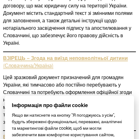
договору, що має юридичну силу на території України.
Документ містить стандартний текст зі змінними полями
для заповнення, а також детальні інструкції щодо
нотаріального засвідчення підпису та апостилювання у
Словаччині, що забезпечує його правову дійсність в
Україні.
ВЗІРЕЦЬ – Згода на виїзд неповнолітньої дитини
(Словаччина/Україна)
Цей зразковий документ призначений для громадян
України, які тимчасово або постійно перебувають у
Словаччині та потребують оформлення офіційної згоди
на виїзд неповнолітньої дитини за кордон. Документ
Інформація про файли cookie
містить стандартний текст із місцями для заповнення, а
також докладні інструкції щодо нотаріального
Якщо ви натиснете на кнопку "Я погоджуюсь з усім",
будуть збережені функціональні, переважні, аналітичні
засвідчення підпису та апостилювання у Словаччині.
та маркетингові файли cookie, щоб ми могли
забезпечити вам комфортне користування сайтом,
ВЗІРЕЦЬ – Заява про прийняття спадщини